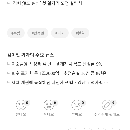
‘경험 無도 환영’ 첫 일자리 도전 설명서
#쿠팡
#관봉권
#띠지
#분실
김이현 기자의 주요 뉴스
미소금융 신상품 석 달⋯생계자금 목표 달성률 9% 그쳐
회수 포기한 돈 1조2000억⋯추정손실 10건 중 8건은 기업대출
세제 개편에 복잡해진 자산가 셈법⋯강남 고령자·다주택자 ‘자산재편 고심’
0
0
0
0
좋아요
화나요
슬퍼요
추가취재 원해요