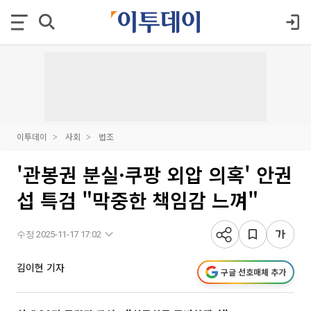
이투데이
사회
법조
'관봉권 분실·쿠팡 외압 의혹' 안권
섭 특검 "막중한 책임감 느껴"
수정 2025-11-17 17:02
김이현 기자
구글 선호매체 추가