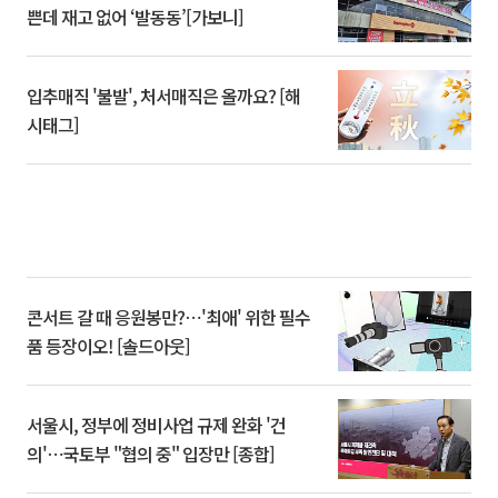
쁜데 재고 없어 ‘발동동’[가보니]
입추매직 '불발', 처서매직은 올까요? [해
시태그]
콘서트 갈 때 응원봉만?⋯'최애' 위한 필수
품 등장이오! [솔드아웃]
서울시, 정부에 정비사업 규제 완화 '건
의'⋯국토부 "협의 중" 입장만 [종합]