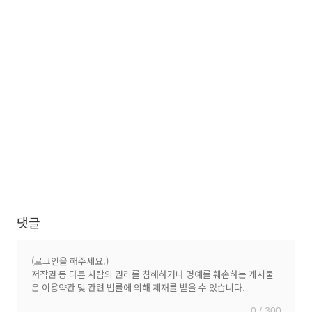
댓글
0 / 300