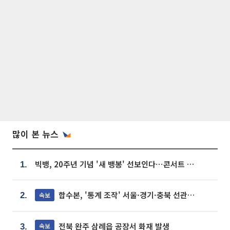
많이 본 뉴스
빅뱅, 20주년 기념 '새 뱅봉' 선보인다⋯콘서트 앞두고 팝업 개최
1.
합수본, '통계 조작' 서울·경기·충북 선관위 등 추가 압수수색
속보
2.
전북 완주 삼례읍 공장서 화재 발생
속보
3.