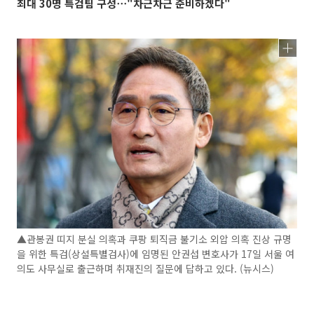
최대 30명 특검팀 구성⋯"차근차근 준비하겠다"
▲관봉권 띠지 분실 의혹과 쿠팡 퇴직금 불기소 외압 의혹 진상 규명
을 위한 특검(상설특별검사)에 임명된 안권섭 변호사가 17일 서울 여
의도 사무실로 출근하며 취재진의 질문에 답하고 있다. (뉴시스)