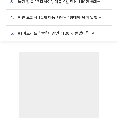
놀란 감독 '오디세이', 개봉 4일 만에 100만 돌파⋯'왕사남' 보다 빠르다
3.
천안 교회서 11세 아동 사망…“침대에 묶여 있었다” 진술 확보
4.
AT마드리드 ‘7번’ 이강인 “120% 쏟겠다”⋯시메오네 감독 “필요한 선수”
5.