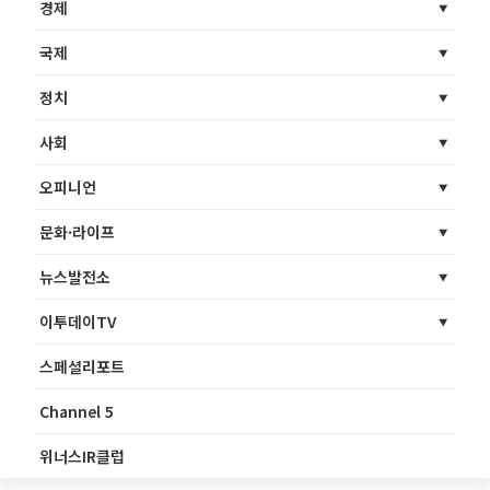
경제
국제
정치
사회
오피니언
문화·라이프
뉴스발전소
이투데이TV
스페셜리포트
Channel 5
위너스IR클럽