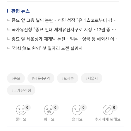
관련 뉴스
종묘 앞 고층 빌딩 논란⋯허민 청장 "유네스코로부터 강력 조치 요구한 문서 받아"
국가유산청 "종묘 일대 세계유산지구로 지정⋯12월 중 행정절차 마무리"
종묘 앞 세운상가 재개발 논란…일본ㆍ영국 등 해외선 어떻게 하나
‘경험 無도 환영’ 첫 일자리 도전 설명서
#종묘
#세운4구역
#오세훈
#서울시
#국가유산청
0
0
0
0
좋아요
화나요
슬퍼요
추가취재 원해요