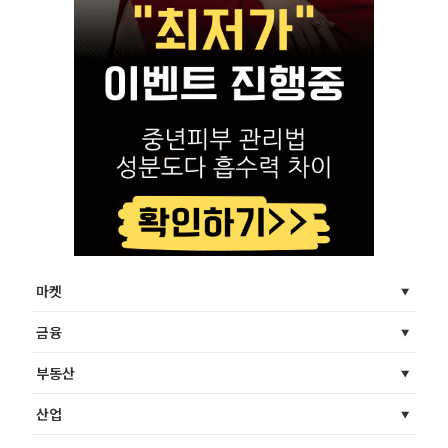
마켓
금융
부동산
산업