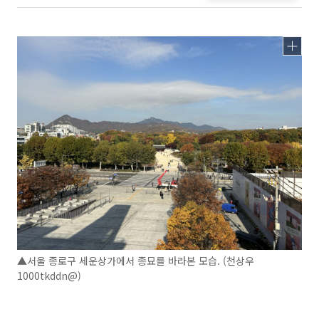
▲서울 종로구 세운상가에서 종묘를 바라본 모습. (천상우
1000tkddn@)