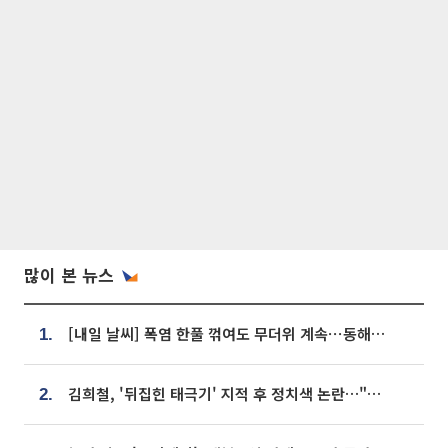
많이 본 뉴스
[내일 날씨] 폭염 한풀 꺾여도 무더위 계속⋯동해안 이틀 연속 비
1.
김희철, '뒤집힌 태극기' 지적 후 정치색 논란…"좌우 떠나 우리나라 국기"
2.