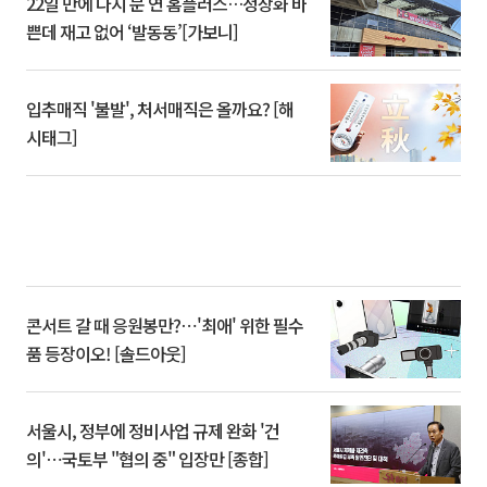
22일 만에 다시 문 연 홈플러스…정상화 바
쁜데 재고 없어 ‘발동동’[가보니]
입추매직 '불발', 처서매직은 올까요? [해
시태그]
콘서트 갈 때 응원봉만?⋯'최애' 위한 필수
품 등장이오! [솔드아웃]
서울시, 정부에 정비사업 규제 완화 '건
의'⋯국토부 "협의 중" 입장만 [종합]