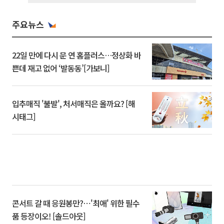
주요뉴스
22일 만에 다시 문 연 홈플러스…정상화 바
쁜데 재고 없어 ‘발동동’[가보니]
입추매직 '불발', 처서매직은 올까요? [해
시태그]
콘서트 갈 때 응원봉만?⋯'최애' 위한 필수
품 등장이오! [솔드아웃]