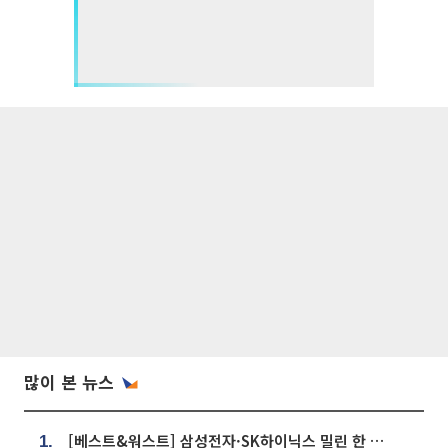
많이 본 뉴스
[베스트&워스트] 삼성전자·SK하이닉스 밀린 한 주…상상인증권은 85% 급등
1.