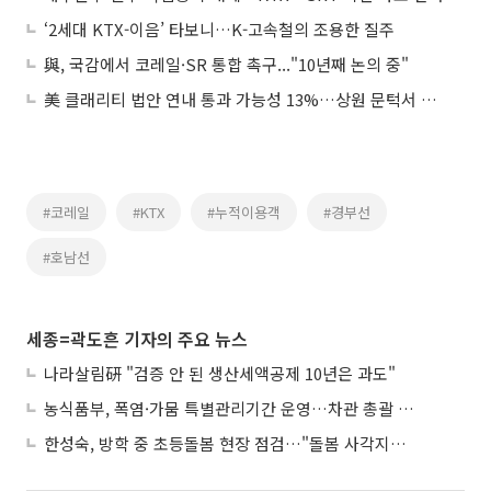
‘2세대 KTX-이음’ 타보니…K-고속철의 조용한 질주
與, 국감에서 코레일·SR 통합 촉구..."10년째 논의 중"
美 클래리티 법안 연내 통과 가능성 13%…상원 문턱서 제동
#코레일
#KTX
#누적이용객
#경부선
#호남선
세종=곽도흔 기자의 주요 뉴스
나라살림硏 "검증 안 된 생산세액공제 10년은 과도"
농식품부, 폭염·가뭄 특별관리기간 운영…차관 총괄 대응체계 격상
한성숙, 방학 중 초등돌봄 현장 점검…"돌봄 사각지대 없애야"