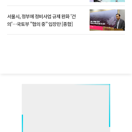
서울시, 정부에 정비사업 규제 완화 '건
의'⋯국토부 "협의 중" 입장만 [종합]