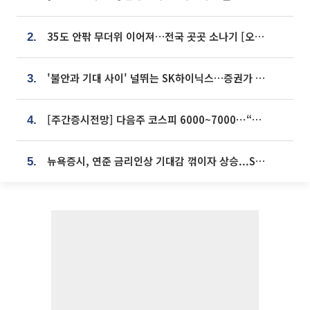
35도 안팎 무더위 이어져…전국 곳곳 소나기 [오늘 날씨]
2.
'불안과 기대 사이' 널뛰는 SK하이닉스…증권가 "HBM4·LTA 기반 펀터멘털 견고"
3.
[주간증시전망] 다음주 코스피 6000~7000⋯“外人 수급은 정책이 변수”
4.
뉴욕증시, 연준 금리인상 기대감 꺾이자 상승...S&P500 사상 최고치 [종합]
5.