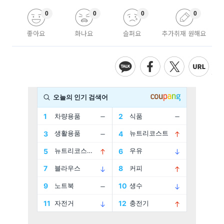
0
0
0
0
좋아요
화나요
슬퍼요
추가취재 원해요