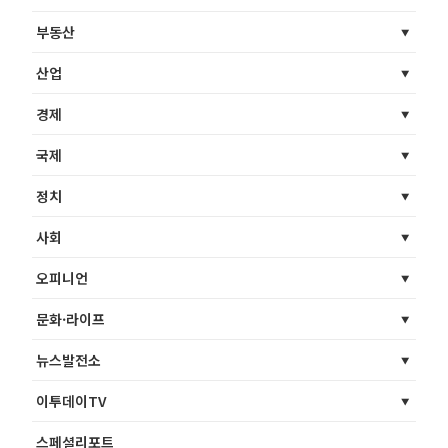
부동산
산업
경제
국제
정치
사회
오피니언
문화·라이프
뉴스발전소
이투데이TV
스페셜리포트