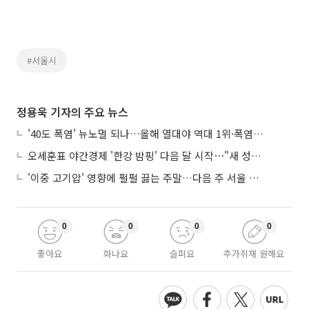
#서울시
정용욱 기자의 주요 뉴스
'40도 폭염' 뉴노멀 되나…올해 열대야 역대 1위·폭염일수 평년 3배 넘어
오세훈표 야간경제 '한강 밤핑' 다음 달 시작⋯"새 성장동력 만들 것"
'이중 고기압' 영향에 펄펄 끓는 주말…다음 주 서울 포함 서쪽이 더 덥다
0
0
0
0
좋아요
화나요
슬퍼요
추가취재 원해요