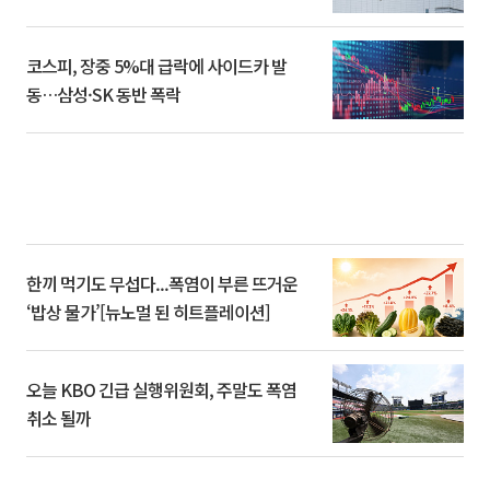
코스피, 장중 5%대 급락에 사이드카 발
동…삼성·SK 동반 폭락
한끼 먹기도 무섭다...폭염이 부른 뜨거운
‘밥상 물가’[뉴노멀 된 히트플레이션]
오늘 KBO 긴급 실행위원회, 주말도 폭염
취소 될까