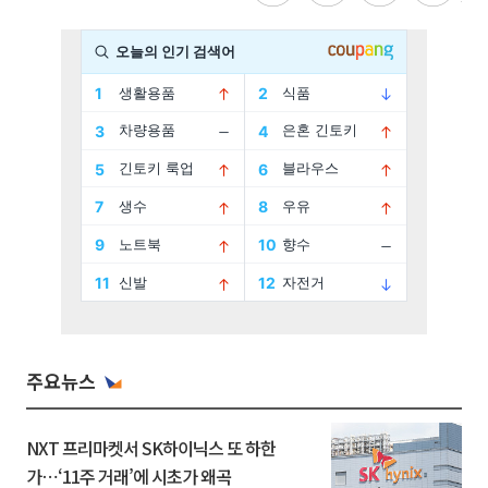
주요뉴스
NXT 프리마켓서 SK하이닉스 또 하한
가⋯‘11주 거래’에 시초가 왜곡