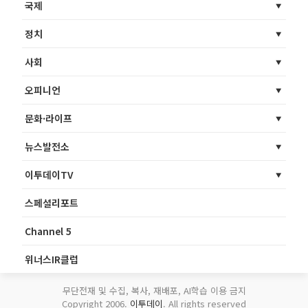
국제
정치
사회
오피니언
문화·라이프
뉴스발전소
이투데이TV
스페셜리포트
Channel 5
위너스IR클럽
무단전재 및 수집, 복사, 재배포, AI학습 이용 금지
Copyright 2006.
이투데이
. All rights reserved