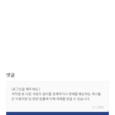
댓글
0 / 300