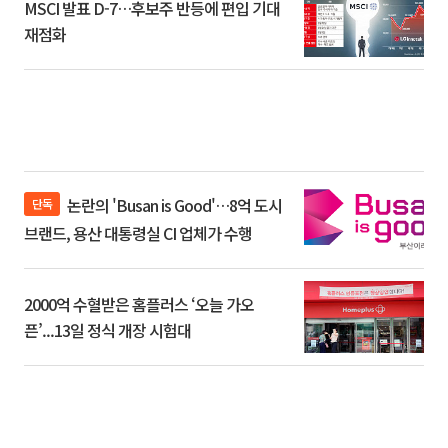
MSCI 발표 D-7…후보주 반등에 편입 기대
재점화
논란의 'Busan is Good'…8억 도시
단독
브랜드, 용산 대통령실 CI 업체가 수행
2000억 수혈받은 홈플러스 ‘오늘 가오
픈’...13일 정식 개장 시험대