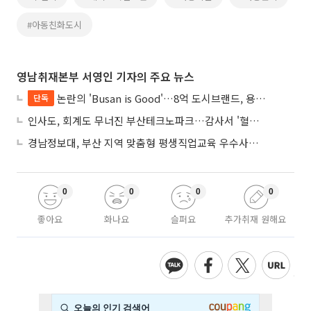
#아동친화도시
영남취재본부 서영인 기자의 주요 뉴스
논란의 'Busan is Good'…8억 도시브랜드, 용산 대통령실 CI 업체가 수행
단독
인사도, 회계도 무너진 부산테크노파크…감사서 '혈세 유용·인사 뒤집기' 적발
경남정보대, 부산 지역 맞춤형 평생직업교육 우수사례로 혁신 주도
0
0
0
0
좋아요
화나요
슬퍼요
추가취재 원해요