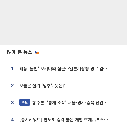
많이 본 뉴스
태풍 '돌핀' 오키나와 접근…일본기상청 경로 업데이트
1.
오늘은 절기 '입추', 뜻은?
2.
합수본, '통계 조작' 서울·경기·충북 선관위 등 추가 압수수색
속보
3.
[증시키워드] 반도체 충격 뚫은 개별 호재...포스코퓨처엠·에코프로·한화솔루션 '눈길'
4.