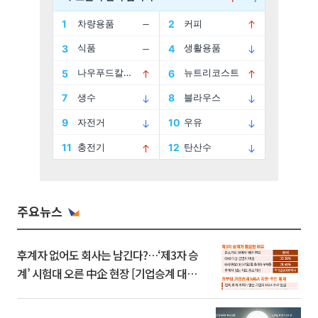
주요뉴스
후계자 없어도 회사는 남긴다?…‘제3자 승
계’ 시험대 오른 中企 현장 [기업승계 대전
환]