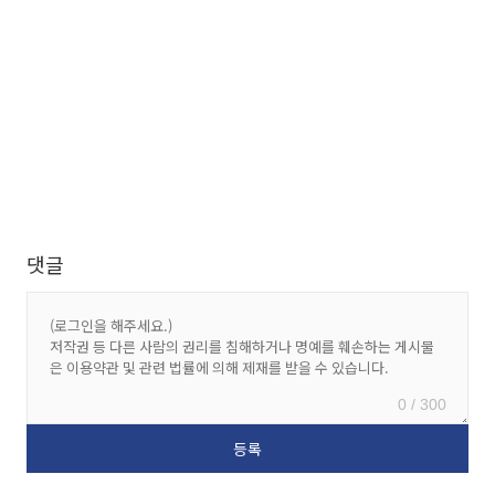
댓글
0 / 300