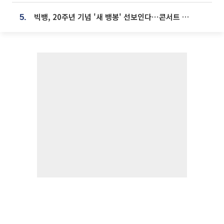
빅뱅, 20주년 기념 '새 뱅봉' 선보인다⋯콘서트 앞두고 팝업 개최
5.