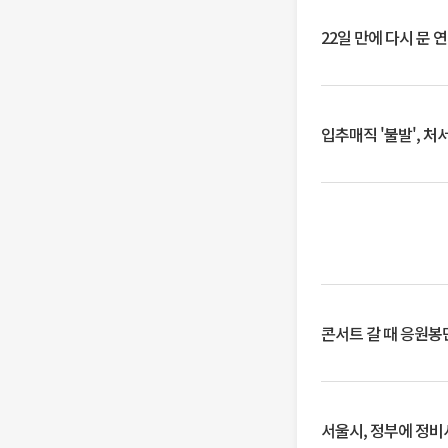
22일 만에 다시 문 
입추매직 '불발', 처
콘서트 갈 때 응원봉만
서울시, 정부에 정비사