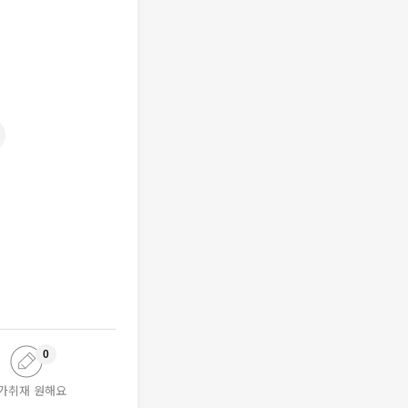
0
가취재 원해요