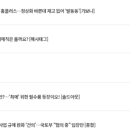
연 홈플러스…정상화 바쁜데 재고 없어 ‘발동동’[가보니]
서매직은 올까요? [해시태그]
?⋯'최애' 위한 필수품 등장이오! [솔드아웃]
업 규제 완화 '건의'⋯국토부 "협의 중" 입장만 [종합]