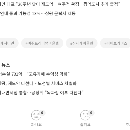
먼 대표 “20주년 맞아 재도약⋯여주점 확장ㆍ광역도시 추가 출점”
 연내 통과 가능성 13%…상원 문턱서 제동
세계사이먼
#여주프리미엄아울렛
#신세계아울렛
#파이브가이즈
 뉴스
업손실 731억…“고유가에 수익성 악화”
공, 재도약 나선다…노선별 서비스 차별화
기내면세점 통합…공정위 “독과점 여부 따진다”
0
0
화나요
슬퍼요
추