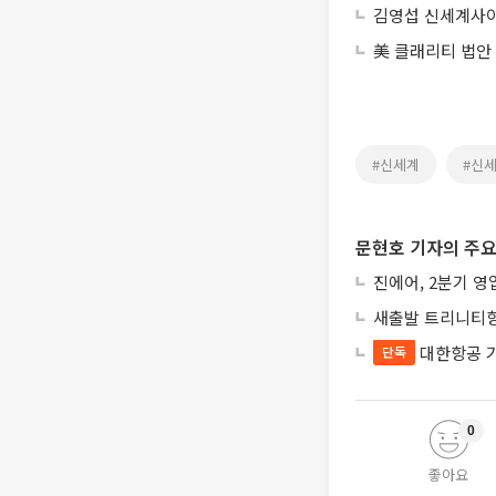
김영섭 신세계사이
美 클래리티 법안
#신세계
#신
문현호 기자의 주요
진에어, 2분기 영
새출발 트리니티항
대한항공 
단독
0
좋아요