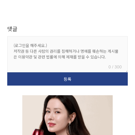
댓글
0 / 300