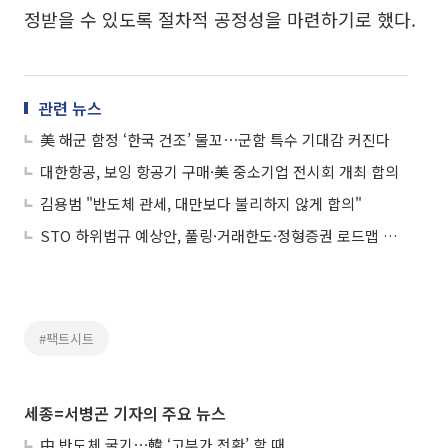
정받을 수 있도록 절차적 공정성을 마련하기로 했다.
관련 뉴스
美 해군 함정 ‘한국 건조’ 물꼬⋯군함 특수 기대감 커진다
대한항공, 보잉 항공기 구매·美 중소기업 전시회 개최 합의
김용범 "반도체 관세, 대만보다 불리하지 않게 합의"
STO 하위법규 예상안, 풀링·거래한도·정형증권 로드맵 제시
#팩트시트
세종=서병곤 기자의 주요 뉴스
中 반도체 굴기⋯韓 ‘고부가 전환’ 할 때