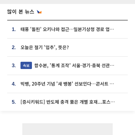
많이 본 뉴스
태풍 '돌핀' 오키나와 접근…일본기상청 경로 업데이트
1.
오늘은 절기 '입추', 뜻은?
2.
합수본, '통계 조작' 서울·경기·충북 선관위 등 추가 압수수색
속보
3.
빅뱅, 20주년 기념 '새 뱅봉' 선보인다⋯콘서트 앞두고 팝업 개최
4.
[증시키워드] 반도체 충격 뚫은 개별 호재...포스코퓨처엠·에코프로·한화솔루션 '눈길'
5.