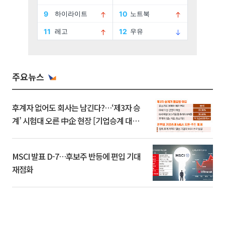
주요뉴스
후계자 없어도 회사는 남긴다?…‘제3자 승
계’ 시험대 오른 中企 현장 [기업승계 대전
환]
MSCI 발표 D-7…후보주 반등에 편입 기대
재점화