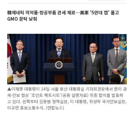
韓제네릭 의약품·항공부품 관세 제로⋯美車 '5만대 캡' 풀고
GMO 문턱 낮춰
▲이재명 대통령이 14일 서울 용산 대통령실 기자회견장에서 한미 관
세·안보 협상 '조인트 팩트시트'(공동 설명자료) 최종 합의를 발표하
고 있다. 왼쪽부터 김용범 정책실장, 이 대통령, 위성락 국가안보실장,
이규연 홍보소통수석. (연합뉴스)