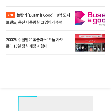
논란의 'Busan is Good'…8억 도시
단독
브랜드, 용산 대통령실 CI 업체가 수행
2000억 수혈받은 홈플러스 ‘오늘 가오
픈’...13일 정식 개장 시험대