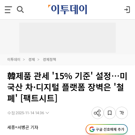
이투데이
경제
경제정책
韓제품 관세 '15% 기준' 설정⋯미
국산 차·디지털 플랫폼 장벽은 '철
폐' [팩트시트]
수정 2025-11-14 14:36
세종=서병곤 기자
구글 선호매체 추가