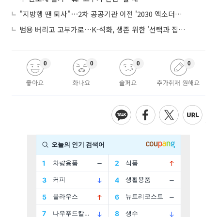
"지방행 땐 퇴사"⋯2차 공공기관 이전 '2030 엑소더스' 뇌관
범용 버리고 고부가로⋯K-석화, 생존 위한 '선택과 집중'
0
0
0
0
좋아요
화나요
슬퍼요
추가취재 원해요