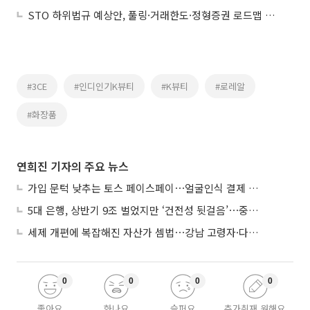
STO 하위법규 예상안, 풀링·거래한도·정형증권 로드맵 제시
#3CE
#인디인기K뷰티
#K뷰티
#로레알
#화장품
연희진 기자의 주요 뉴스
가입 문턱 낮추는 토스 페이스페이⋯얼굴인식 결제 확산 속도낸다
5대 은행, 상반기 9조 벌었지만 ‘건전성 뒷걸음’⋯중기대출 문턱 높아지나
세제 개편에 복잡해진 자산가 셈법⋯강남 고령자·다주택자 ‘자산재편 고심’
0
0
0
0
좋아요
화나요
슬퍼요
추가취재 원해요