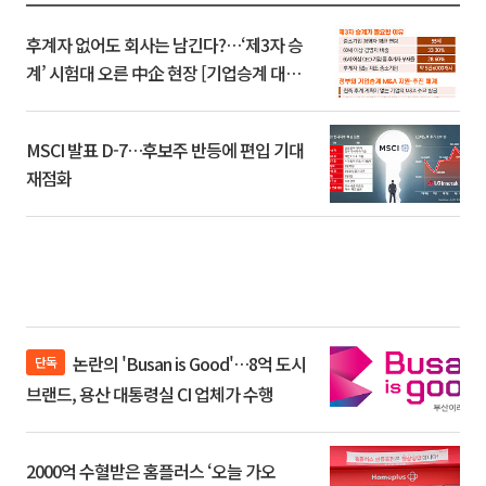
후계자 없어도 회사는 남긴다?…‘제3자 승
계’ 시험대 오른 中企 현장 [기업승계 대전
환]
MSCI 발표 D-7…후보주 반등에 편입 기대
재점화
논란의 'Busan is Good'…8억 도시
단독
브랜드, 용산 대통령실 CI 업체가 수행
2000억 수혈받은 홈플러스 ‘오늘 가오