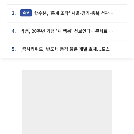
합수본, '통계 조작' 서울·경기·충북 선관위 등 추가 압수수색
속보
3.
빅뱅, 20주년 기념 '새 뱅봉' 선보인다⋯콘서트 앞두고 팝업 개최
4.
[증시키워드] 반도체 충격 뚫은 개별 호재...포스코퓨처엠·에코프로·한화솔루션 '눈길'
5.