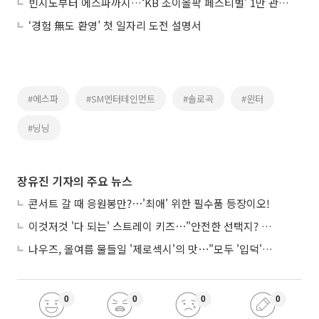
빈지노부터 에스파까지…‘KB 조이올팍 페스티벌’ 1만 관객 모여
‘경험 無도 환영’ 첫 일자리 도전 설명서
#에스파
#SM엔터테인먼트
#솔로곡
#윈터
#닝닝
장유진 기자의 주요 뉴스
콘서트 갈 때 응원봉만?⋯'최애' 위한 필수품 등장이오!
이것저것 '다 되는' 스트레이 키즈⋯"안전한 선택지? 도전이 재밌죠"
나우즈, 올여름 물들일 '제로섹시'의 맛⋯"모두 '입덕'시킬 것"
0
0
0
0