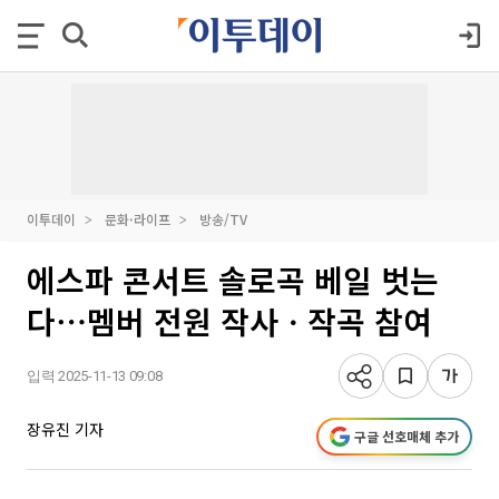
이투데이
문화·라이프
방송/TV
에스파 콘서트 솔로곡 베일 벗는
다⋯멤버 전원 작사ㆍ작곡 참여
입력 2025-11-13 09:08
장유진 기자
구글 선호매체 추가