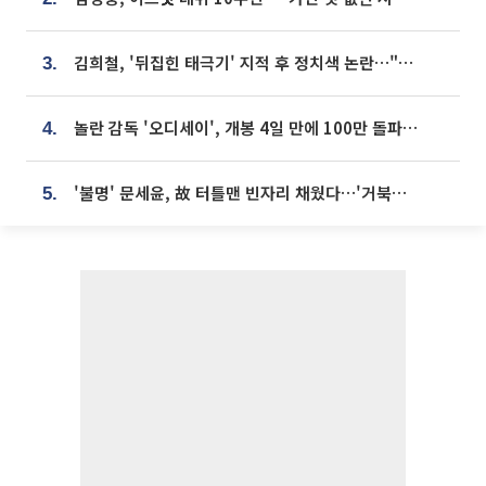
김희철, '뒤집힌 태극기' 지적 후 정치색 논란…"좌우 떠나 우리나라 국기"
3.
놀란 감독 '오디세이', 개봉 4일 만에 100만 돌파⋯'왕사남' 보다 빠르다
4.
'불명' 문세윤, 故 터틀맨 빈자리 채웠다…'거북이' 눈물의 최종 우승
5.