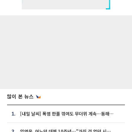
많이 본 뉴스
[내일 날씨] 폭염 한풀 꺾여도 무더위 계속⋯동해안 이틀 연속 비
1.
임영웅, 어느덧 데뷔 10주년⋯"가진 것 없던 시절, 내 앞엔 20명의 팬뿐"
2.