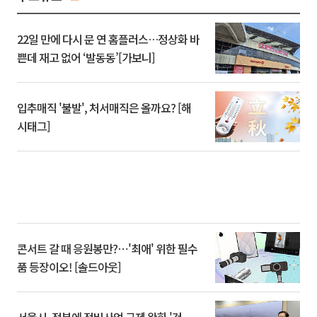
22일 만에 다시 문 연 홈플러스…정상화 바
쁜데 재고 없어 ‘발동동’[가보니]
입추매직 '불발', 처서매직은 올까요? [해
시태그]
콘서트 갈 때 응원봉만?⋯'최애' 위한 필수
품 등장이오! [솔드아웃]