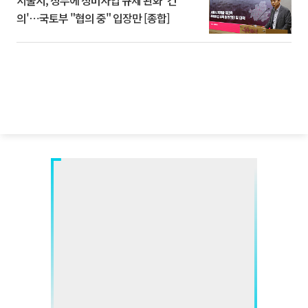
서울시, 정부에 정비사업 규제 완화 '건
의'⋯국토부 "협의 중" 입장만 [종합]