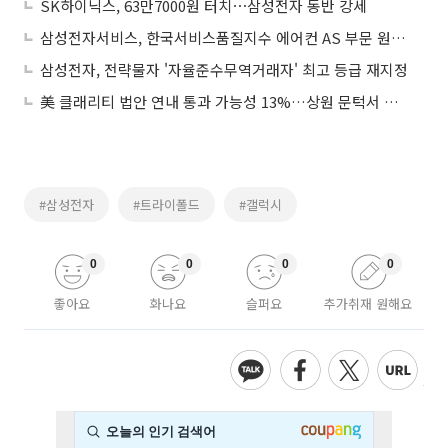
SK하이닉스, 63만7000원 터치⋯삼성전자 동반 강세
삼성전자서비스, 한국서비스품질지수 에어컨 AS 부문 원년 1위
삼성전자, 전략물자 '자율준수무역거래자' 최고 등급 재지정
美 클래리티 법안 연내 통과 가능성 13%…상원 문턱서 제동
#삼성전자
#트라이폴드
#갤럭시
0
0
0
0
좋아요
화나요
슬퍼요
추가취재 원해요