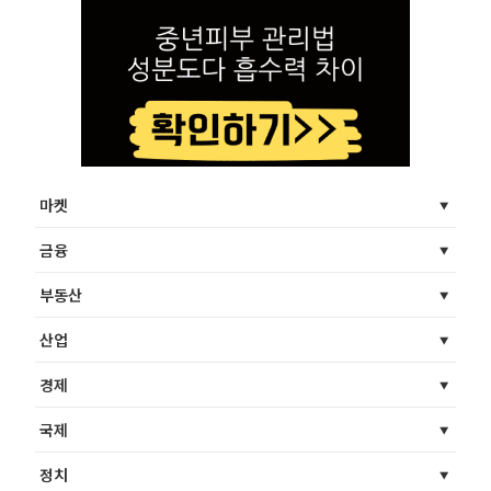
마켓
금융
부동산
산업
경제
국제
정치