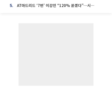
AT마드리드 ‘7번’ 이강인 “120% 쏟겠다”⋯시메오네 감독 “필요한 선수”
5.