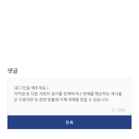
댓글
0 / 300