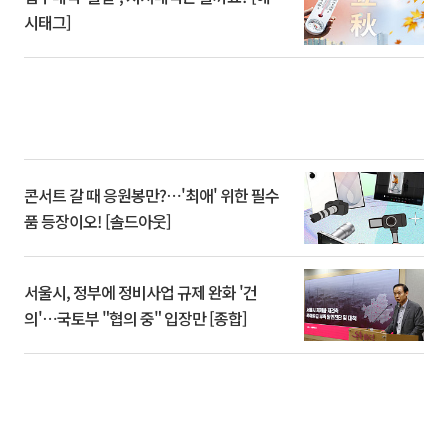
시태그]
콘서트 갈 때 응원봉만?⋯'최애' 위한 필수
품 등장이오! [솔드아웃]
서울시, 정부에 정비사업 규제 완화 '건
의'⋯국토부 "협의 중" 입장만 [종합]