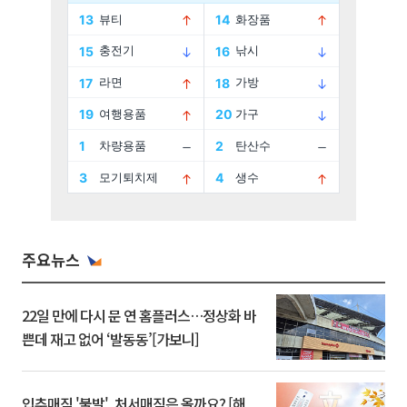
주요뉴스
22일 만에 다시 문 연 홈플러스…정상화 바
쁜데 재고 없어 ‘발동동’[가보니]
입추매직 '불발', 처서매직은 올까요? [해