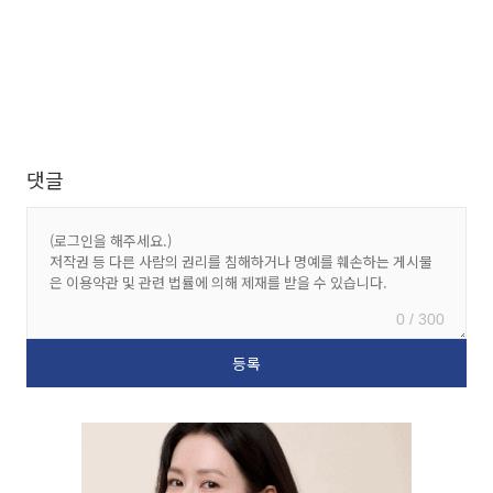
댓글
0 / 300