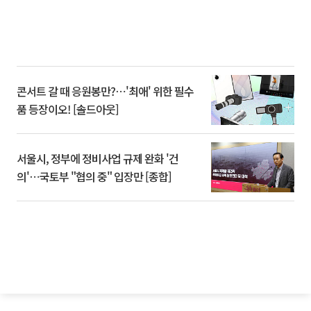
콘서트 갈 때 응원봉만?⋯'최애' 위한 필수
품 등장이오! [솔드아웃]
서울시, 정부에 정비사업 규제 완화 '건
의'⋯국토부 "협의 중" 입장만 [종합]