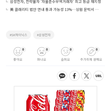
삼성전자, 전략물자 '자율준수무역거래자' 최고 등급 재지정
美 클래리티 법안 연내 통과 가능성 13%…상원 문턱서 제동
#SK하이닉스
#삼성전자
0
0
0
0
좋아요
화나요
슬퍼요
추가취재 원해요