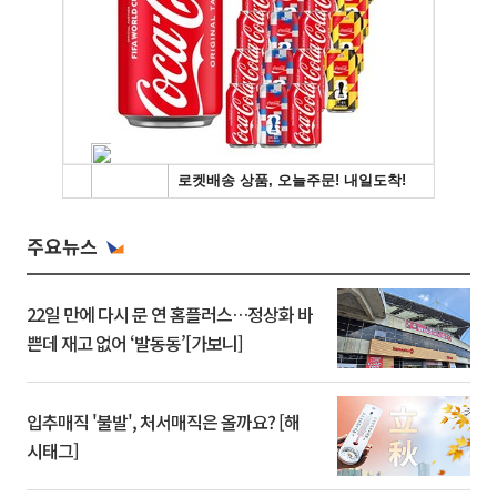
주요뉴스
22일 만에 다시 문 연 홈플러스…정상화 바
쁜데 재고 없어 ‘발동동’[가보니]
입추매직 '불발', 처서매직은 올까요? [해
시태그]