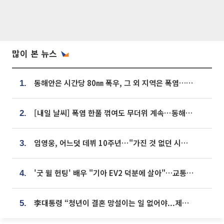
많이 본 뉴스
동해안은 시간당 80㎜ 폭우, 그 외 지역은 폭염…‘극과 극 날씨’
1.
[내일 날씨] 폭염 한풀 꺾여도 무더위 계속⋯동해안 이틀 연속 비
2.
임영웅, 어느덧 데뷔 10주년⋯"가진 것 없던 시절, 내 앞엔 20명의 팬뿐"
3.
'굿 윌 헌팅' 배우 "기아 EV2 덕분에 살아"…교통사고 후 안전성 극찬
4.
李대통령 “청년이 결혼 망설이는 일 없어야...제도상 불이익 조사”
5.