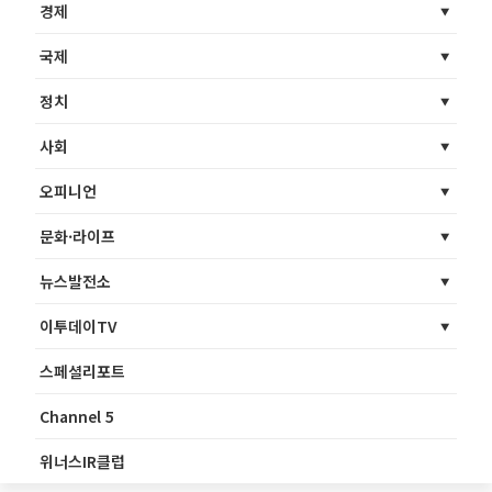
경제
국제
정치
사회
오피니언
문화·라이프
뉴스발전소
이투데이TV
스페셜리포트
Channel 5
위너스IR클럽