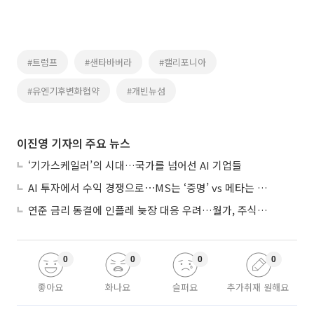
#트럼프
#샌타바버라
#캘리포니아
#유엔기후변화협약
#개빈뉴섬
이진영 기자의 주요 뉴스
‘기가스케일러’의 시대…국가를 넘어선 AI 기업들
AI 투자에서 수익 경쟁으로⋯MS는 ‘증명’ vs 메타는 ‘숙제’
연준 금리 동결에 인플레 늦장 대응 우려…월가, 주식도 채권도 던졌다
0
0
0
0
좋아요
화나요
슬퍼요
추가취재 원해요