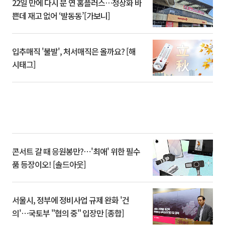
22일 만에 다시 문 연 홈플러스…정상화 바
쁜데 재고 없어 ‘발동동’[가보니]
입추매직 '불발', 처서매직은 올까요? [해
시태그]
콘서트 갈 때 응원봉만?⋯'최애' 위한 필수
품 등장이오! [솔드아웃]
서울시, 정부에 정비사업 규제 완화 '건
의'⋯국토부 "협의 중" 입장만 [종합]