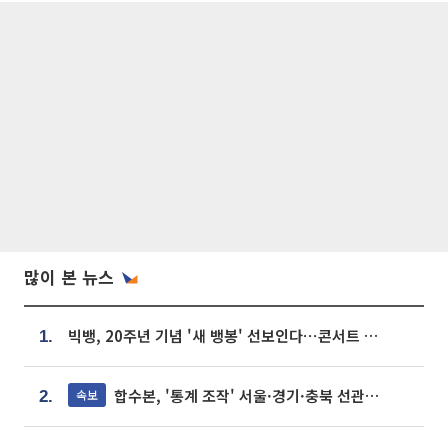
많이 본 뉴스
빅뱅, 20주년 기념 '새 뱅봉' 선보인다⋯콘서트 앞두고 팝업 개최
1.
합수본, '통계 조작' 서울·경기·충북 선관위 등 추가 압수수색
속보
2.