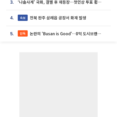
‘나솔사계’ 국화, 결별 후 재등장⋯첫인상 투표 휩쓸고 ‘인기녀’ 등극
3.
전북 완주 삼례읍 공장서 화재 발생
속보
4.
논란의 'Busan is Good'…8억 도시브랜드, 용산 대통령실 CI 업체가 수행
단독
5.