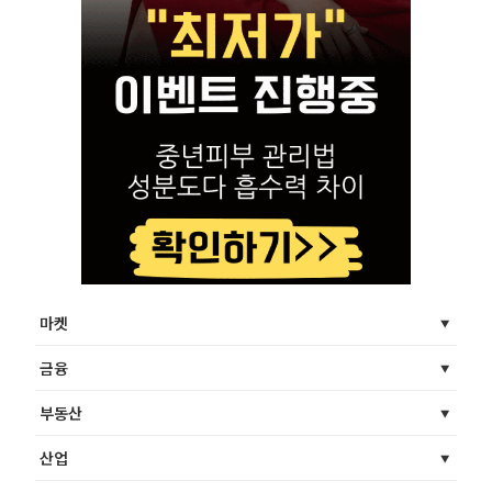
마켓
금융
부동산
산업