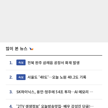
많이 본 뉴스
전북 완주 삼례읍 공장서 화재 발생
속보
1.
서울도 '40도'…오늘 노원 40.2도 기록
속보
2.
SK하이닉스, 용인·청주에 54조 투자…AI 메모리 생산기지 키운다
3.
'2TV 생생정보' 오늘방송맛집- 배우 강성진 단골! 쌀국수ㆍ푸팟퐁 커리 맛집 '블○○○'
4.