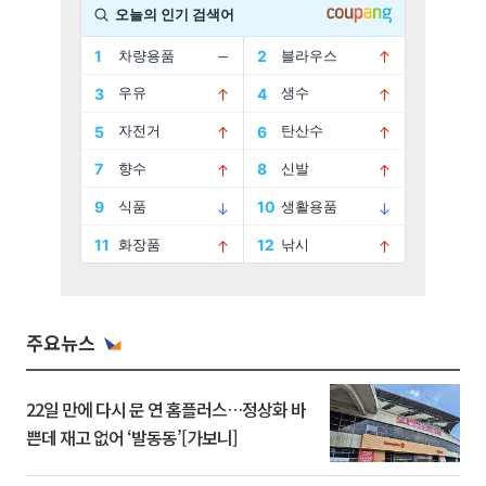
주요뉴스
22일 만에 다시 문 연 홈플러스…정상화 바
쁜데 재고 없어 ‘발동동’[가보니]