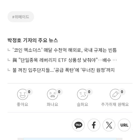
#위메이드
박정호 기자의 주요 뉴스
'코인 엑소더스' 매달 수천억 해외로, 국내 규제는 빈틈
與 "단일종목 레버리지 ETF 상품성 낮춰야"…배수 조정안도 거론
불 꺼진 입주단지들...‘공급 폭탄’에 ‘무너진 원청’까지
0
0
0
0
좋아요
화나요
슬퍼요
추가취재 원해요