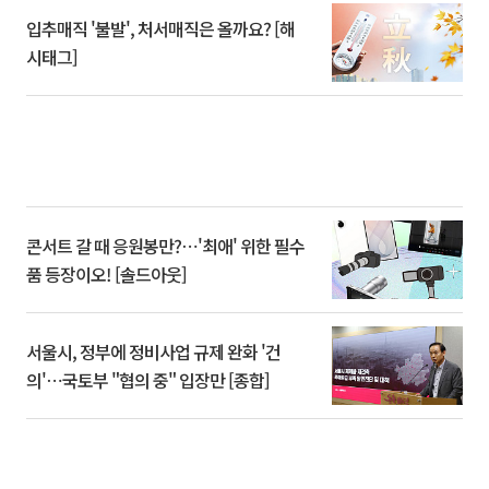
입추매직 '불발', 처서매직은 올까요? [해
시태그]
콘서트 갈 때 응원봉만?⋯'최애' 위한 필수
품 등장이오! [솔드아웃]
서울시, 정부에 정비사업 규제 완화 '건
의'⋯국토부 "협의 중" 입장만 [종합]