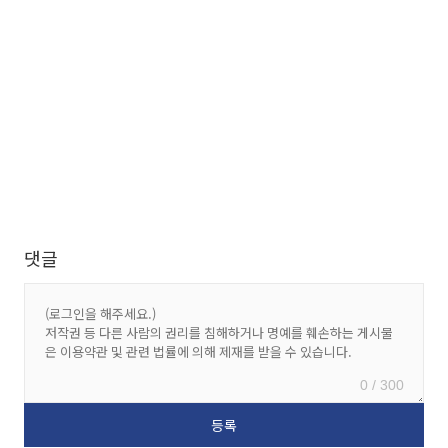
댓글
0 / 300