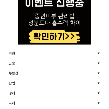
마켓
금융
부동산
산업
경제
국제