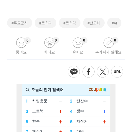
#주요공시
#코스피
#코스닥
#반도체
#AI
0
0
0
0
좋아요
화나요
슬퍼요
추가취재 원해요