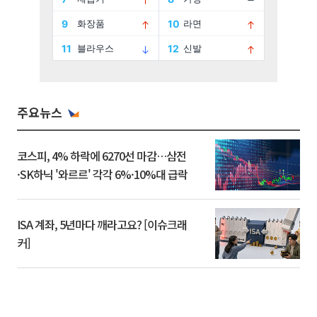
주요뉴스
코스피, 4% 하락에 6270선 마감…삼전
·SK하닉 '와르르' 각각 6%·10%대 급락
ISA 계좌, 5년마다 깨라고요? [이슈크래
커]