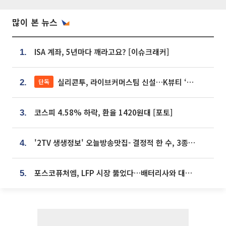
많이 본 뉴스
ISA 계좌, 5년마다 깨라고요? [이슈크래커]
1.
실리콘투, 라이브커머스팀 신설…K뷰티 ‘글로벌 판매망’ 확대[K뷰티 라방戰]
단독
2.
코스피 4.58% 하락, 환율 1420원대 [포토]
3.
'2TV 생생정보' 오늘방송맛집- 결정적 한 수, 3종 메밀면! 메밀 소바 맛집 '의○○○○'
4.
포스코퓨처엠, LFP 시장 뚫었다…배터리사와 대규모 장기 공급 합의
5.