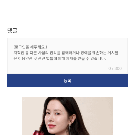
댓글
0 / 300