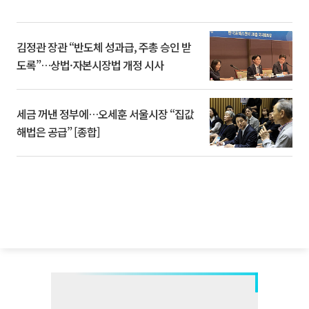
김정관 장관 “반도체 성과급, 주총 승인 받
도록”…상법·자본시장법 개정 시사
세금 꺼낸 정부에…오세훈 서울시장 “집값
해법은 공급” [종합]