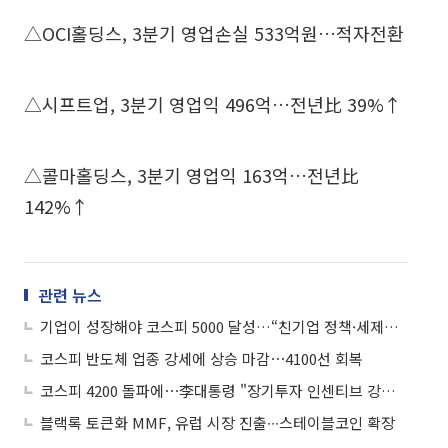
△OCI홀딩스, 3분기 영업손실 533억원…적자전환
△시프트업, 3분기 영업익 496억…전년比 39%↑
△콜마홀딩스, 3분기 영업익 163억…전년比
142%↑
관련 뉴스
기업이 성장해야 코스피 5000 달성…“친기업 정책·세제혜택·규제 혁신 필수”
코스피 반도체 업종 강세에 상승 마감⋯4100선 회복
코스피 4200 돌파에⋯李대통령 "장기투자 인센티브 강화하라"
블랙록 토큰화 MMF, 유럽 시장 진출∙∙∙스테이블코인 확장