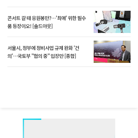
콘서트 갈 때 응원봉만?⋯'최애' 위한 필수
품 등장이오! [솔드아웃]
서울시, 정부에 정비사업 규제 완화 '건
의'⋯국토부 "협의 중" 입장만 [종합]