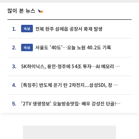
많이 본 뉴스
전북 완주 삼례읍 공장서 화재 발생
속보
1.
서울도 '40도'…오늘 노원 40.2도 기록
속보
2.
SK하이닉스, 용인·청주에 54조 투자…AI 메모리 생산기지 키운다
3.
[특징주] 반도체 온기 탄 2차전지...삼성SDI, 장 초반 7% 넘게 껑충
4.
'2TV 생생정보' 오늘방송맛집- 배우 강성진 단골! 쌀국수ㆍ푸팟퐁 커리 맛집 '블○○○'
5.