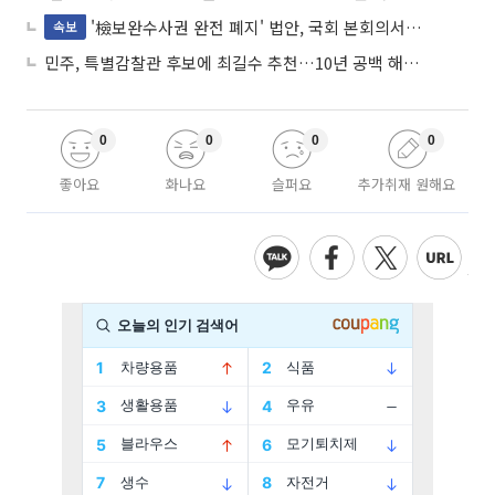
'檢보완수사권 완전 폐지' 법안, 국회 본회의서 민주당 주도 통과
속보
민주, 특별감찰관 후보에 최길수 추천…10년 공백 해소 속도
0
0
0
0
좋아요
화나요
슬퍼요
추가취재 원해요