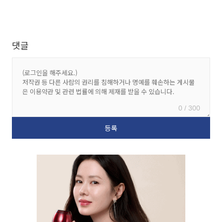
댓글
0 / 300