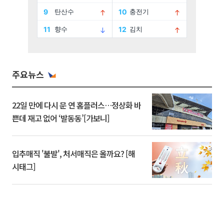
주요뉴스
22일 만에 다시 문 연 홈플러스…정상화 바
쁜데 재고 없어 ‘발동동’[가보니]
입추매직 '불발', 처서매직은 올까요? [해
시태그]