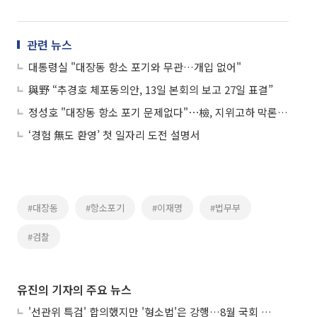
관련 뉴스
대통령실 "대장동 항소 포기와 무관…개입 없어"
與野 “추경호 체포동의안, 13일 본회의 보고 27일 표결”
정성호 "대장동 항소 포기 문제없다"⋯檢, 지위고하 막론 반발
‘경험 無도 환영’ 첫 일자리 도전 설명서
#대장동
#항소포기
#이재명
#법무부
#검찰
유진의 기자의 주요 뉴스
'선관위 특검' 합의했지만 '형소법'은 강행…8월 국회 '입법 2차전' 예고