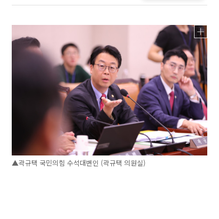
▲곽규택 국민의힘 수석대변인 (곽규택 의원실)