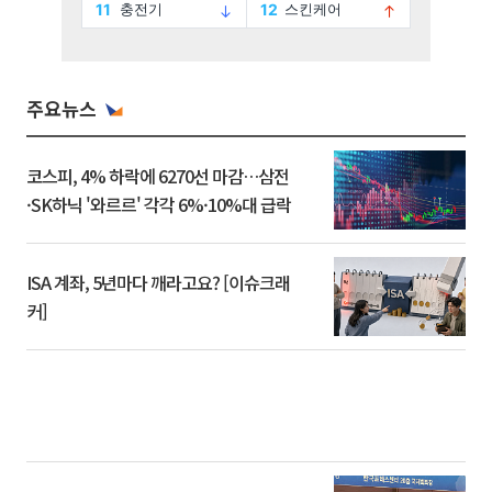
주요뉴스
코스피, 4% 하락에 6270선 마감…삼전
·SK하닉 '와르르' 각각 6%·10%대 급락
ISA 계좌, 5년마다 깨라고요? [이슈크래
커]