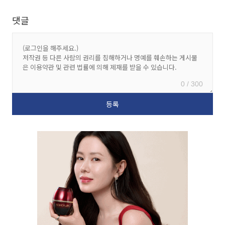
댓글
0 / 300