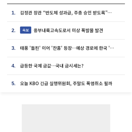
김정관 장관 “반도체 성과급, 주총 승인 받도록”…상법·자본시장법 개정 시사
1.
중부내륙고속도로서 미상 폭발물 발견
속보
2.
태풍 '돌핀' 이어 '찬홈' 등장…예상 경로에 한국 '한숨'
3.
급등한 국제 금값…국내 금시세는?
4.
오늘 KBO 긴급 실행위원회, 주말도 폭염취소 될까
5.