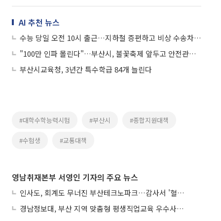
AI 추천 뉴스
수능 당일 오전 10시 출근…지하철 증편하고 비상 수송차량 배치
"100만 인파 몰린다"…부산시, 불꽃축제 앞두고 안전관리 총력 점검
부산시교육청, 3년간 특수학급 84개 늘린다
#대학수학능력시험
#부산시
#종합지원대책
#수험생
#교통대책
영남취재본부 서영인 기자의 주요 뉴스
인사도, 회계도 무너진 부산테크노파크…감사서 '혈세 유용·인사 뒤집기' 적발
경남정보대, 부산 지역 맞춤형 평생직업교육 우수사례로 혁신 주도