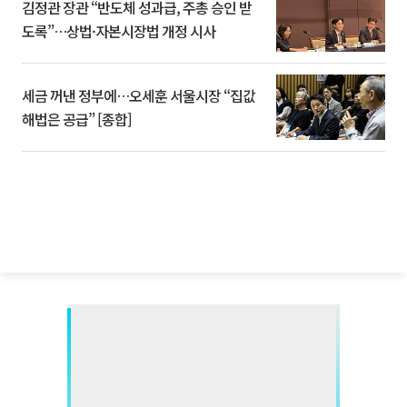
김정관 장관 “반도체 성과급, 주총 승인 받
도록”…상법·자본시장법 개정 시사
세금 꺼낸 정부에…오세훈 서울시장 “집값
해법은 공급” [종합]