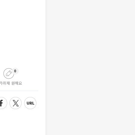
0
가취재 원해요