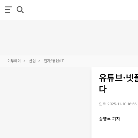
이투데이
산업
전자/통신/IT
유튜브·넷플
다
입력 2025-11-10 16:56
송영록 기자