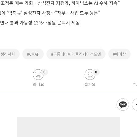
 조정은 매수 기회…삼성전자 저평가, 하이닉스는 AI 수혜 지속"
에 '박학규' 삼성전자 사장⋯"재무ㆍ사업 모두 능통"
 연내 통과 가능성 13%…상원 문턱서 제동
삼성리서치
#CMAF
#공통미디어애플리케이션포맷
#에미상
0
0
화나요
슬퍼요
추