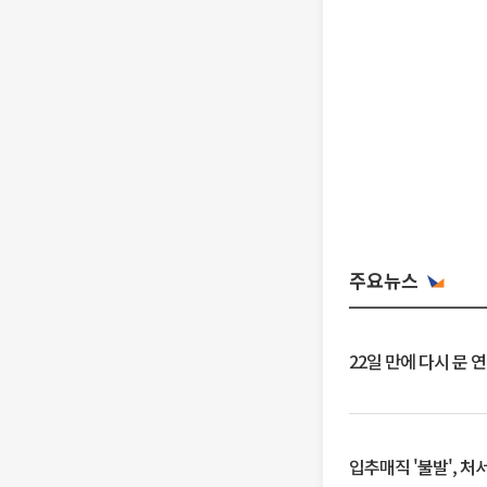
주요뉴스
22일 만에 다시 문 
입추매직 '불발', 처