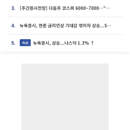
[주간증시전망] 다음주 코스피 6000~7000⋯“外人 수급은 정책이 변수”
3.
뉴욕증시, 연준 금리인상 기대감 꺾이자 상승...S&P500 사상 최고치 [종합]
4.
뉴욕증시, 상승...나스닥 1.3% ↑
속보
5.