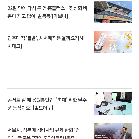
22일 만에 다시 문 연 홈플러스…정상화 바
쁜데 재고 없어 ‘발동동’[가보니]
입추매직 '불발', 처서매직은 올까요? [해
시태그]
콘서트 갈 때 응원봉만?⋯'최애' 위한 필수
품 등장이오! [솔드아웃]
서울시, 정부에 정비사업 규제 완화 '건
의'⋯국토부 "협의 중" 입장만 [종합]