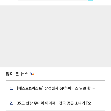
많이 본 뉴스
[베스트&워스트] 삼성전자·SK하이닉스 밀린 한 주…상상인증권은 85% 급등
1.
35도 안팎 무더위 이어져…전국 곳곳 소나기 [오늘 날씨]
2.