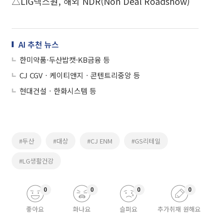
△LIG넥스원, 해외 NDR(Non Deal Roadshow)
AI 추천 뉴스
한미약품·두산밥캣·KB금융 등
CJ CGVㆍ케이티앤지ㆍ콘텐트리중앙 등
현대건설ㆍ한화시스템 등
#두산
#대상
#CJ ENM
#GS리테일
#LG생활건강
0
0
0
0
좋아요
화나요
슬퍼요
추가취재 원해요