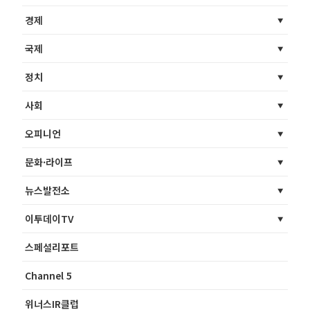
경제
국제
정치
사회
오피니언
문화·라이프
뉴스발전소
이투데이TV
스페셜리포트
Channel 5
위너스IR클럽