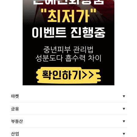
마켓
금융
부동산
산업