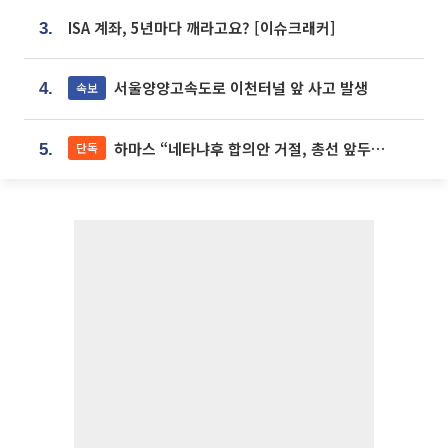
ISA 계좌, 5년마다 깨라고요? [이슈크래커]
3.
서울양양고속도로 이천터널 앞 사고 발생
속보
4.
하마스 “네타냐후 합의안 거절, 총선 앞두고 시간 끌기”
단독
5.