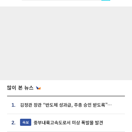
많이 본 뉴스
김정관 장관 “반도체 성과급, 주총 승인 받도록”…상법·자본시장법 개정 시사
1.
중부내륙고속도로서 미상 폭발물 발견
속보
2.