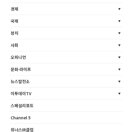
경제
국제
정치
사회
오피니언
문화·라이프
뉴스발전소
이투데이TV
스페셜리포트
Channel 5
위너스IR클럽