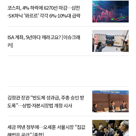
코스피, 4% 하락에 6270선 마감…삼전
·SK하닉 '와르르' 각각 6%·10%대 급락
ISA 계좌, 5년마다 깨라고요? [이슈크래
커]
김정관 장관 “반도체 성과급, 주총 승인 받
도록”…상법·자본시장법 개정 시사
세금 꺼낸 정부에…오세훈 서울시장 “집값
해법은 공급” [종합]