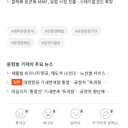
블랙록 토큰화 MMF, 유럽 시장 진출∙∙∙스테이블코인 확장
#제주관광공사
#친환경체험
#유엔관광기구
#환경캠페인
#업사이클링
문현호 기자의 주요 뉴스
새출발 트리니티항공, 재도약 나선다…노선별 서비스 차별화
대한항공 기내면세점 통합…공정위 “독과점 여부 따진다”
단독
마일리지 ‘통합안’·기내면세 ‘독과점’…공정위 판단에 쏠린 눈
0
0
0
0
좋아요
화나요
슬퍼요
추가취재 원해요