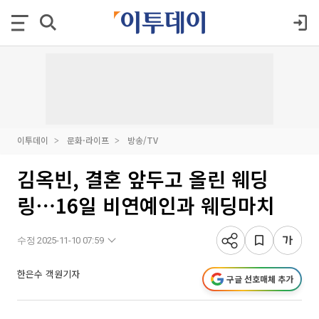
이투데이
문화·라이프
방송/TV
김옥빈, 결혼 앞두고 올린 웨딩
링⋯16일 비연예인과 웨딩마치
수정 2025-11-10 07:59
한은수 객원기자
구글 선호매체 추가