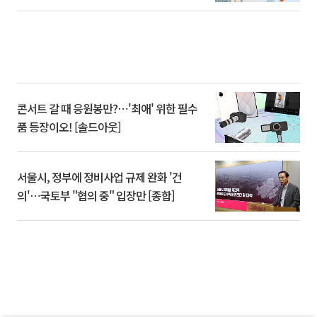
콘서트 갈 때 응원봉만?⋯'최애' 위한 필수
품 등장이오! [솔드아웃]
서울시, 정부에 정비사업 규제 완화 '건
의'⋯국토부 "협의 중" 입장만 [종합]