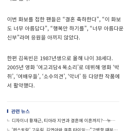
이번 화보를 접한 팬들은 “결혼 축하한다”, “이 화보
도 너무 아름답다”, “행복만 하기를”, “너무 아름다운
신부”라며 응원을 아끼지 않았다.
한편 김옥빈은 1987년생으로 올해 나이 38세다.
2005년 영화 ‘여고괴담4 목소리’로 데뷔해 영화 ‘박
쥐’, ‘여배우들’, ‘소수의견’, ‘악녀’ 등 다양한 작품에
서 활약했다.
관련 뉴스
디자이너 황재근, 티아라 지연과 결혼에 이혼까지?⋯누리꾼들 "이름은 알고 쓰길"
'편스토랑' 고우림, 김연아와 결혼 타이밍⋯"고백할 때부터 결혼 생각"