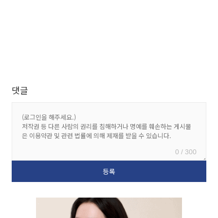
댓글
0 / 300