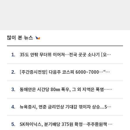
많이 본 뉴스
35도 안팎 무더위 이어져…전국 곳곳 소나기 [오늘 날씨]
1.
[주간증시전망] 다음주 코스피 6000~7000⋯“外人 수급은 정책이 변수”
2.
동해안은 시간당 80㎜ 폭우, 그 외 지역은 폭염…‘극과 극 날씨’
3.
뉴욕증시, 연준 금리인상 기대감 꺾이자 상승...S&P500 사상 최고치 [종합]
4.
SK하이닉스, 분기배당 375원 확정…주주환원책 9월로 앞당겨 발표
5.