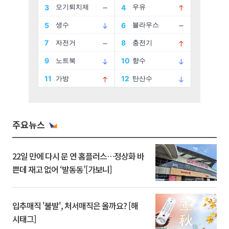
주요뉴스
22일 만에 다시 문 연 홈플러스…정상화 바
쁜데 재고 없어 ‘발동동’[가보니]
입추매직 '불발', 처서매직은 올까요? [해
시태그]