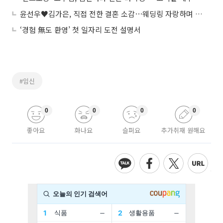
윤선우♥김가은, 직접 전한 결혼 소감⋯웨딩링 자랑하며 활짝
‘경험 無도 환영’ 첫 일자리 도전 설명서
#임신
0
0
0
0
좋아요
화나요
슬퍼요
추가취재 원해요