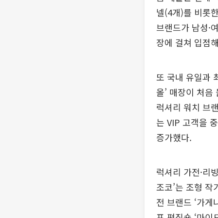
넬(4개)를 비롯한
브랜드가 남성·여성
장에 걸쳐 입점해
또 국내 유일과 
올’ 매장이 처음
럭셔리 워치 브랜
는 VIP 고객을
증가했다.
럭셔리 가전·리빙
조코’는 조형 작
전 브랜드 ‘가게
프 편집숍 ‘마이