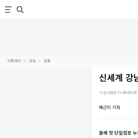
이투데이
산업
유통
신세계 강남
수정 2025-11-09 09:28
배근미 기자
올해 첫 단일점포 누