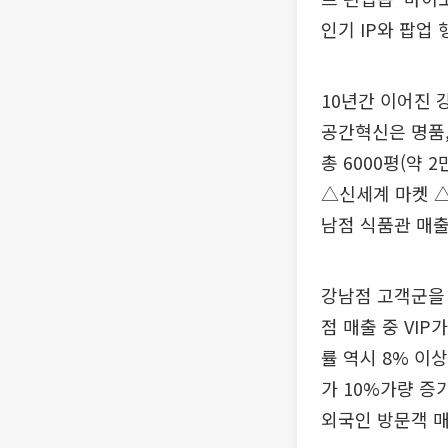
인기 IP와 팝업
10년간 이어진 
공간혁신은 명품,
총 6000평(약
△신세계 마켓 △
남점 식품관 매출
강남점 고객군을 
점 매출 중 VIP
률 역시 8% 이상
가 10%가량 증
외국인 방문객 매