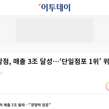
점, 매출 3조 달성⋯‘단일점포 1위’ 
적 매출 3조 돌파⋯"경쟁력 입증"