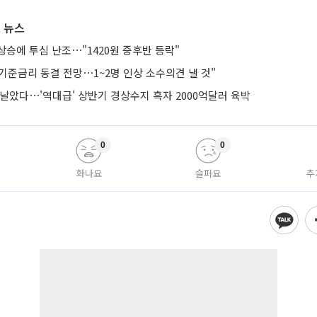
 뉴스
승에 투심 난조⋯"1420원 중후반 등락"
기준금리 동결 전망⋯1~2명 인상 소수의견 낼 것"
날았다⋯'역대급' 상반기 경상수지 흑자 2000억달러 육박
0
0
화나요
슬퍼요
추