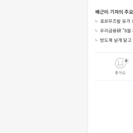
배근미 기자의 주요
호르무즈발 유가 상
우리금융硏 "8월 
반도체 날개 달고 
0
좋아요