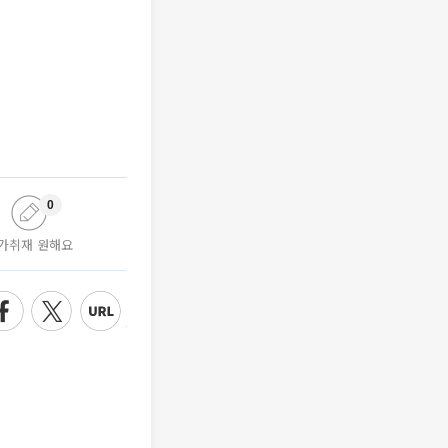
0
가취재 원해요