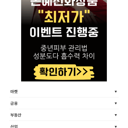
마켓
금융
부동산
산업