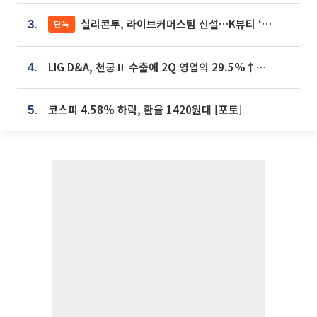
실리콘투, 라이브커머스팀 신설…K뷰티 ‘글로벌 판매망’ 확대[K뷰티 라방戰]
단독
3.
LIG D&A, 천궁Ⅱ 수출에 2Q 영업익 29.5%↑…수주잔고 24.6조 [종합]
4.
코스피 4.58% 하락, 환율 1420원대 [포토]
5.