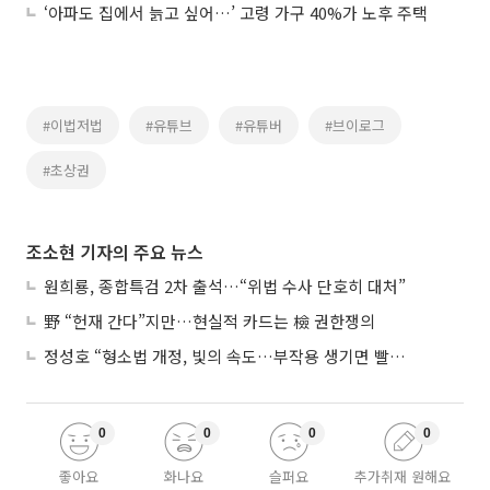
‘아파도 집에서 늙고 싶어…’ 고령 가구 40%가 노후 주택
#이법저법
#유튜브
#유튜버
#브이로그
#초상권
조소현 기자의 주요 뉴스
원희룡, 종합특검 2차 출석…“위법 수사 단호히 대처”
野 “헌재 간다”지만…현실적 카드는 檢 권한쟁의
정성호 “형소법 개정, 빛의 속도…부작용 생기면 빨리 고쳐야”
0
0
0
0
좋아요
화나요
슬퍼요
추가취재 원해요