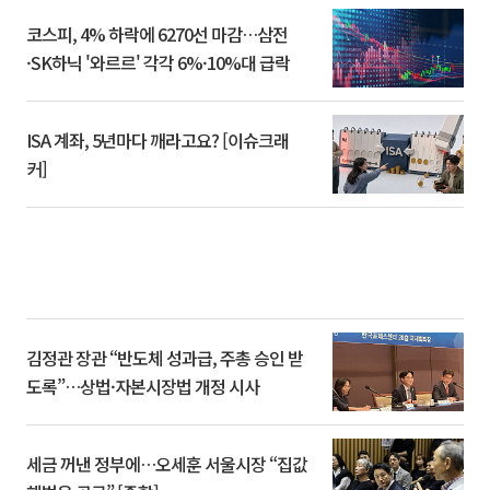
코스피, 4% 하락에 6270선 마감…삼전
·SK하닉 '와르르' 각각 6%·10%대 급락
ISA 계좌, 5년마다 깨라고요? [이슈크래
커]
김정관 장관 “반도체 성과급, 주총 승인 받
도록”…상법·자본시장법 개정 시사
세금 꺼낸 정부에…오세훈 서울시장 “집값