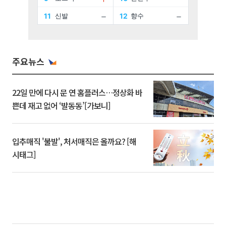
주요뉴스
22일 만에 다시 문 연 홈플러스…정상화 바
쁜데 재고 없어 ‘발동동’[가보니]
입추매직 '불발', 처서매직은 올까요? [해
시태그]