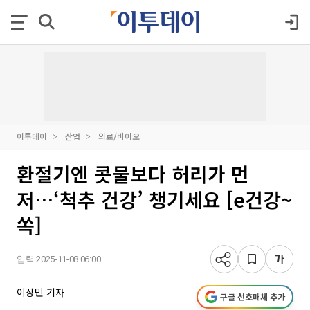
이투데이
산업
의료/바이오
환절기엔 콧물보다 허리가 먼
저…‘척추 건강’ 챙기세요 [e건강~
쏙]
입력 2025-11-08 06:00
이상민 기자
구글 선호매체 추가