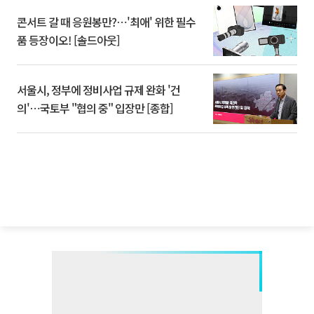
콘서트 갈 때 응원봉만?⋯'최애' 위한 필수
품 등장이오! [솔드아웃]
서울시, 정부에 정비사업 규제 완화 '건
의'⋯국토부 "협의 중" 입장만 [종합]