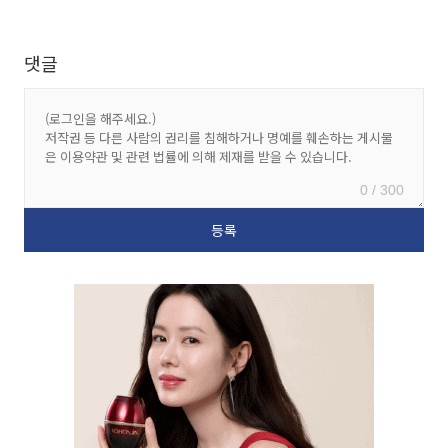
댓글
0 / 300