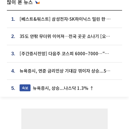
많이 본 뉴스
[베스트&워스트] 삼성전자·SK하이닉스 밀린 한 주…상상인증권은 85% 급등
1.
35도 안팎 무더위 이어져…전국 곳곳 소나기 [오늘 날씨]
2.
[주간증시전망] 다음주 코스피 6000~7000⋯“外人 수급은 정책이 변수”
3.
뉴욕증시, 연준 금리인상 기대감 꺾이자 상승...S&P500 사상 최고치 [종합]
4.
뉴욕증시, 상승...나스닥 1.3% ↑
속보
5.