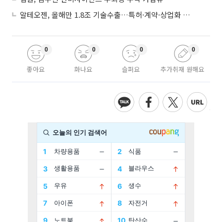
알테오젠, 올해만 1.8조 기술수출…특허·계약·상업화 ‘삼박자’
0
0
0
0
좋아요
화나요
슬퍼요
추가취재 원해요