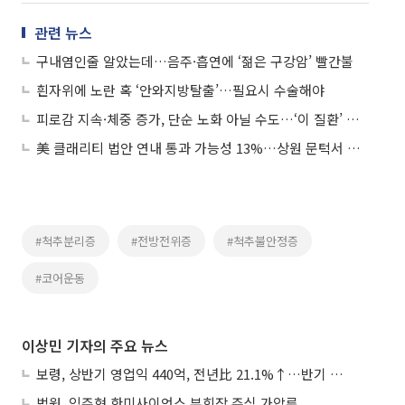
관련 뉴스
구내염인줄 알았는데…음주·흡연에 ‘젊은 구강암’ 빨간불
흰자위에 노란 혹 ‘안와지방탈출’…필요시 수술해야
피로감 지속·체중 증가, 단순 노화 아닐 수도…‘이 질환’ 신호
美 클래리티 법안 연내 통과 가능성 13%…상원 문턱서 제동
#척추분리증
#전방전위증
#척추불안정증
#코어운동
이상민 기자의 주요 뉴스
보령, 상반기 영업익 440억, 전년比 21.1%↑…반기 역대 최대
법원, 임주현 한미사이언스 부회장 주식 가압류