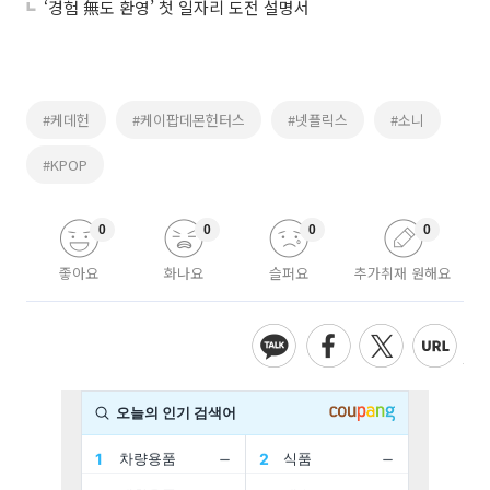
‘경험 無도 환영’ 첫 일자리 도전 설명서
#케데헌
#케이팝데몬헌터스
#넷플릭스
#소니
#KPOP
0
0
0
0
좋아요
화나요
슬퍼요
추가취재 원해요