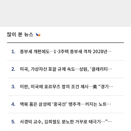
많이 본 뉴스
종부세 개편에도…1·3주택 종부세 격차 2028년부터 확대
1.
미국, 가상자산 포괄 규제 속도…상원, ‘클래리티법’ 9월 절차투표 추진
2.
이란, 미국에 호르무즈 합의 조건 제시…美 “경기 아직 안 끝나” [종합]
3.
맥북 품은 삼성에 ‘중국산’ 맹추격⋯커지는 노트북 OLED 시장
4.
서경덕 교수, 김희철도 분노한 거꾸로 태극기⋯"엉터리는 아냐, 아쉬울 뿐"
5.