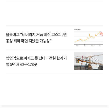
블룸버그 “레버리지 거품 빠진 코스피, 변
동성 최악 국면 지났을 가능성”
영업익으로 이자도 못 낸다…건설 한계기
업 5년 새 62→173곳