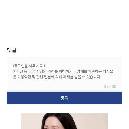
댓글
0 / 300