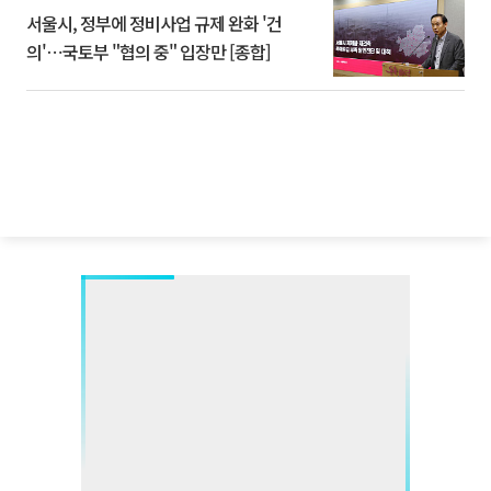
서울시, 정부에 정비사업 규제 완화 '건
의'⋯국토부 "협의 중" 입장만 [종합]