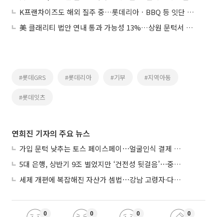
K프랜차이즈도 해외 질주 중…롯데리아ㆍBBQ 등 잇단 진출
美 클래리티 법안 연내 통과 가능성 13%…상원 문턱서 제동
#롯데GRS
#롯데리아
#기부
#지역아동
#롯데잇츠
연희진 기자의 주요 뉴스
가입 문턱 낮추는 토스 페이스페이⋯얼굴인식 결제 확산 속도낸다
5대 은행, 상반기 9조 벌었지만 ‘건전성 뒷걸음’⋯중기대출 문턱 높아지나
세제 개편에 복잡해진 자산가 셈법⋯강남 고령자·다주택자 ‘자산재편 고심’
0
0
0
0