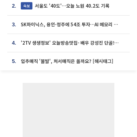
서울도 '40도'…오늘 노원 40.2도 기록
속보
2.
SK하이닉스, 용인·청주에 54조 투자…AI 메모리 생산기지 키운다
3.
'2TV 생생정보' 오늘방송맛집- 배우 강성진 단골! 쌀국수ㆍ푸팟퐁 커리 맛집 '블○○○'
4.
입추매직 '불발', 처서매직은 올까요? [해시태그]
5.