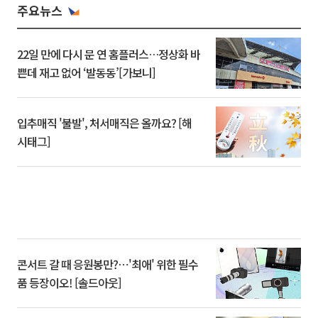
주요뉴스
22일 만에 다시 문 연 홈플러스…정상화 바
쁜데 재고 없어 ‘발동동’[가보니]
입추매직 '불발', 처서매직은 올까요? [해
시태그]
콘서트 갈 때 응원봉만?⋯'최애' 위한 필수
품 등장이오! [솔드아웃]