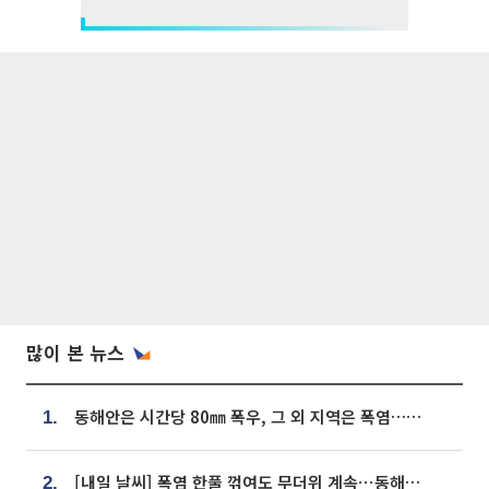
많이 본 뉴스
동해안은 시간당 80㎜ 폭우, 그 외 지역은 폭염…‘극과 극 날씨’
1.
[내일 날씨] 폭염 한풀 꺾여도 무더위 계속⋯동해안 이틀 연속 비
2.