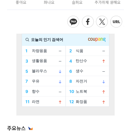
좋아요
화나요
슬퍼요
추가취재 원해요
주요뉴스