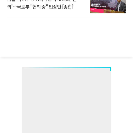
의'⋯국토부 "협의 중" 입장만 [종합]