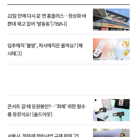
22일 만에 다시 문 연 홈플러스…정상화 바
쁜데 재고 없어 ‘발동동’[가보니]
입추매직 '불발', 처서매직은 올까요? [해
시태그]
콘서트 갈 때 응원봉만?⋯'최애' 위한 필수
품 등장이오! [솔드아웃]
서울시, 정부에 정비사업 규제 완화 '건