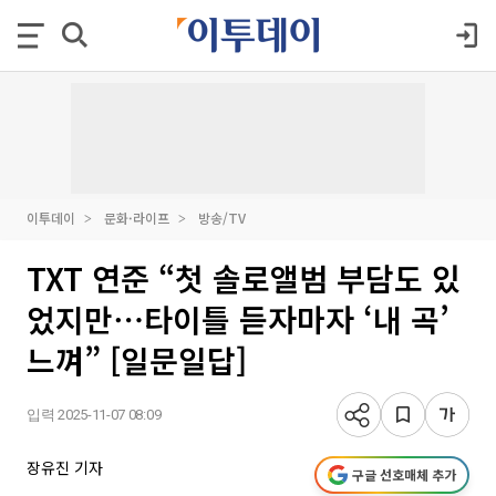
이투데이
문화·라이프
방송/TV
TXT 연준 “첫 솔로앨범 부담도 있
었지만⋯타이틀 듣자마자 ‘내 곡’
느껴” [일문일답]
입력 2025-11-07 08:09
장유진 기자
구글 선호매체 추가