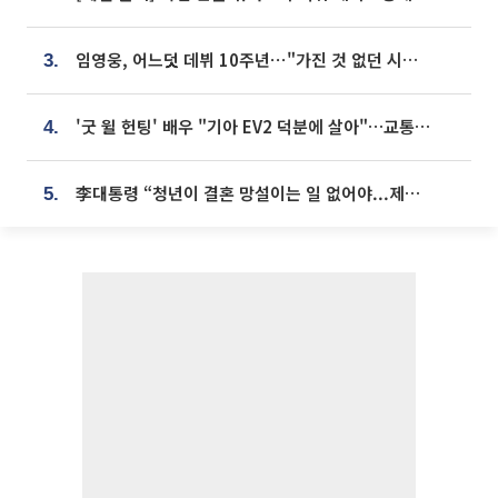
임영웅, 어느덧 데뷔 10주년⋯"가진 것 없던 시절, 내 앞엔 20명의 팬뿐"
3.
'굿 윌 헌팅' 배우 "기아 EV2 덕분에 살아"…교통사고 후 안전성 극찬
4.
李대통령 “청년이 결혼 망설이는 일 없어야...제도상 불이익 조사”
5.