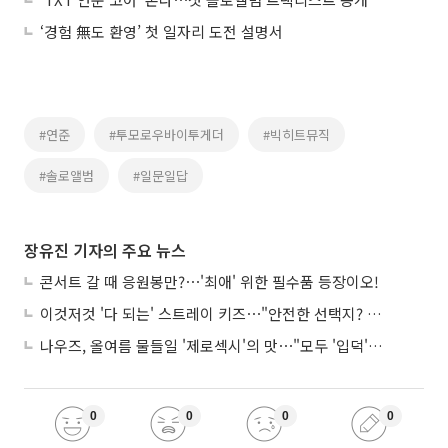
‘경험 無도 환영’ 첫 일자리 도전 설명서
#연준
#투모로우바이투게더
#빅히트뮤직
#솔로앨범
#일문일답
장유진 기자의 주요 뉴스
콘서트 갈 때 응원봉만?⋯'최애' 위한 필수품 등장이오!
이것저것 '다 되는' 스트레이 키즈⋯"안전한 선택지? 도전이 재밌죠"
나우즈, 올여름 물들일 '제로섹시'의 맛⋯"모두 '입덕'시킬 것"
0
0
0
0