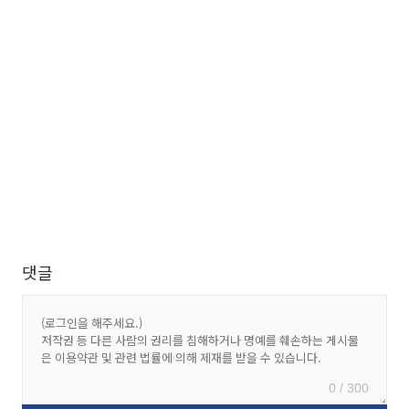
댓글
0 / 300