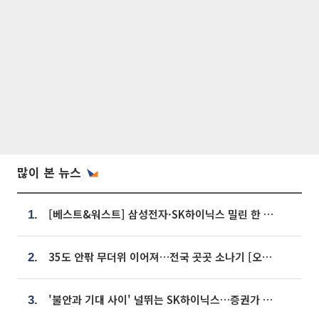
많이 본 뉴스
[베스트&워스트] 삼성전자·SK하이닉스 밀린 한 주…상상인증권은 85% 급등
1.
35도 안팎 무더위 이어져…전국 곳곳 소나기 [오늘 날씨]
2.
'불안과 기대 사이' 널뛰는 SK하이닉스…증권가 "HBM4·LTA 기반 펀터멘털 견고"
3.