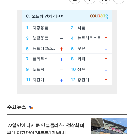
주요뉴스
22일 만에 다시 문 연 홈플러스…정상화 바
쁜데 재고 없어 ‘발동동’[가보니]