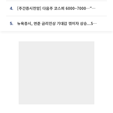
[주간증시전망] 다음주 코스피 6000~7000⋯“外人 수급은 정책이 변수”
4.
뉴욕증시, 연준 금리인상 기대감 꺾이자 상승...S&P500 사상 최고치 [종합]
5.