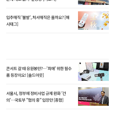
입추매직 '불발', 처서매직은 올까요? [해
시태그]
콘서트 갈 때 응원봉만?⋯'최애' 위한 필수
품 등장이오! [솔드아웃]
서울시, 정부에 정비사업 규제 완화 '건
의'⋯국토부 "협의 중" 입장만 [종합]