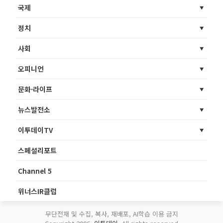
국제
정치
사회
오피니언
문화·라이프
뉴스발전소
이투데이TV
스페셜리포트
Channel 5
위너스IR클럽
무단전재 및 수집, 복사, 재배포, AI학습 이용 금지