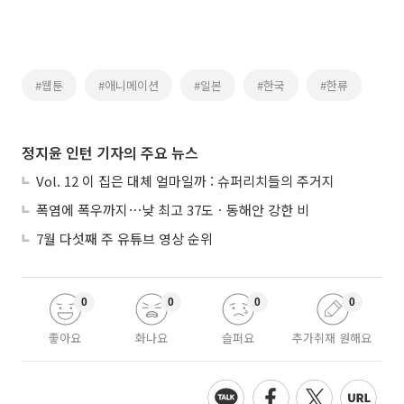
#웹툰
#애니메이션
#일본
#한국
#한류
정지윤 인턴 기자의 주요 뉴스
Vol. 12 이 집은 대체 얼마일까 : 슈퍼리치들의 주거지
폭염에 폭우까지⋯낮 최고 37도ㆍ동해안 강한 비
7월 다섯째 주 유튜브 영상 순위
0
0
0
0
좋아요
화나요
슬퍼요
추가취재 원해요