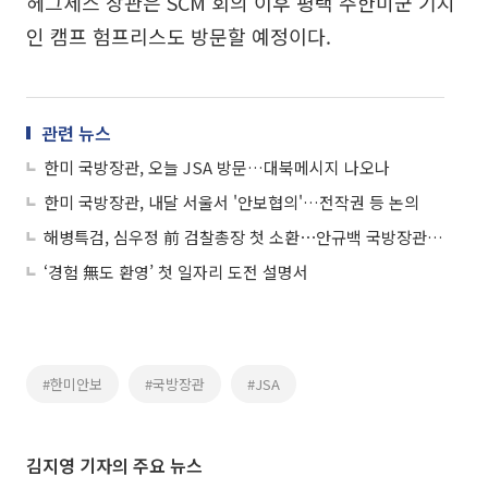
헤그세스 장관은 SCM 회의 이후 평택 주한미군 기지
인 캠프 험프리스도 방문할 예정이다.
관련 뉴스
한미 국방장관, 오늘 JSA 방문…대북메시지 나오나
한미 국방장관, 내달 서울서 '안보협의'…전작권 등 논의
해병특검, 심우정 前 검찰총장 첫 소환⋯안규백 국방장관 참고인 조사
‘경험 無도 환영’ 첫 일자리 도전 설명서
#한미안보
#국방장관
#JSA
김지영 기자의 주요 뉴스