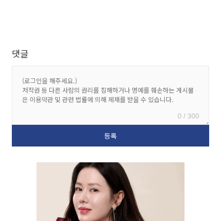
댓글
0 / 300