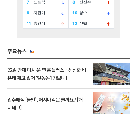
주요뉴스
22일 만에 다시 문 연 홈플러스…정상화 바
쁜데 재고 없어 ‘발동동’[가보니]
입추매직 '불발', 처서매직은 올까요? [해
시태그]