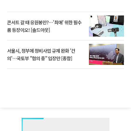
콘서트 갈 때 응원봉만?⋯'최애' 위한 필수
품 등장이오! [솔드아웃]
서울시, 정부에 정비사업 규제 완화 '건
의'⋯국토부 "협의 중" 입장만 [종합]