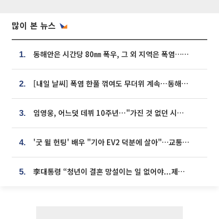
많이 본 뉴스
동해안은 시간당 80㎜ 폭우, 그 외 지역은 폭염…‘극과 극 날씨’
1.
[내일 날씨] 폭염 한풀 꺾여도 무더위 계속⋯동해안 이틀 연속 비
2.
임영웅, 어느덧 데뷔 10주년⋯"가진 것 없던 시절, 내 앞엔 20명의 팬뿐"
3.
'굿 윌 헌팅' 배우 "기아 EV2 덕분에 살아"…교통사고 후 안전성 극찬
4.
李대통령 “청년이 결혼 망설이는 일 없어야...제도상 불이익 조사”
5.