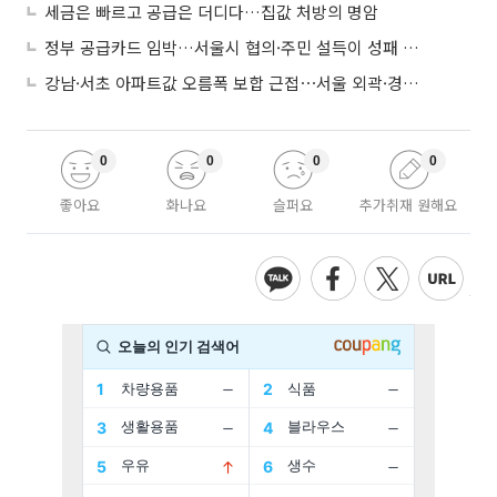
세금은 빠르고 공급은 더디다…집값 처방의 명암
정부 공급카드 임박…서울시 협의·주민 설득이 성패 가른다
강남·서초 아파트값 오름폭 보합 근접⋯서울 외곽·경기 남부 중심 매수세
0
0
0
0
좋아요
화나요
슬퍼요
추가취재 원해요