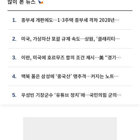
많이 본 뉴스
종부세 개편에도…1·3주택 종부세 격차 2028년부터 확대
1.
미국, 가상자산 포괄 규제 속도…상원, ‘클래리티법’ 9월 절차투표 추진
2.
이란, 미국에 호르무즈 합의 조건 제시…美 “경기 아직 안 끝나” [종합]
3.
맥북 품은 삼성에 ‘중국산’ 맹추격⋯커지는 노트북 OLED 시장
4.
우성빈 기장군수 ‘유튜브 정치’에…국민의힘 군의원들 집단 반발
5.