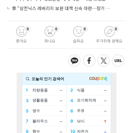
李 “삼전닉스 레버리지 보완 대책 신속 마련⋯장기 채무 과감히 탕감”
0
0
0
0
좋아요
화나요
슬퍼요
추가취재 원해요