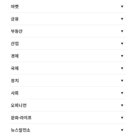
마켓
금융
부동산
산업
경제
국제
정치
사회
오피니언
문화·라이프
뉴스발전소