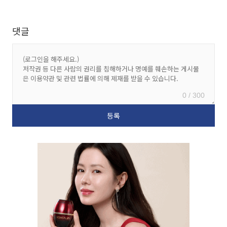
댓글
0 / 300