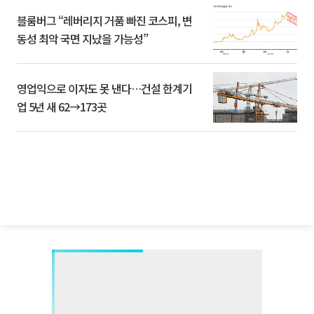
블룸버그 “레버리지 거품 빠진 코스피, 변
동성 최악 국면 지났을 가능성”
영업익으로 이자도 못 낸다…건설 한계기
업 5년 새 62→173곳