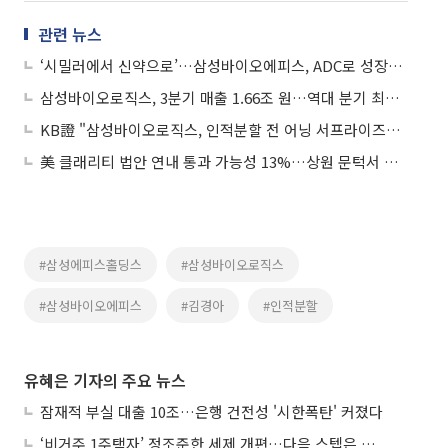
관련 뉴스
‘시밀러에서 신약으로’…삼성바이오에피스, ADC로 성장축 재편
삼성바이오로직스, 3분기 매출 1.66조 원…역대 분기 최대 실적 달성
KB證 "삼성바이오로직스, 인적분할 전 어닝 서프라이즈…목표가 11%↑"
美 클래리티 법안 연내 통과 가능성 13%…상원 문턱서 제동
#삼성에피스홀딩스
#삼성바이오로직스
#삼성바이오에피스
#김경아
#인적분할
유혜은 기자의 주요 뉴스
잠재적 부실 대출 10조…은행 건전성 '시한폭탄' 커졌다
‘비거주 1주택자’ 정조준한 세제 개편…다음 스텝은 금융 대책