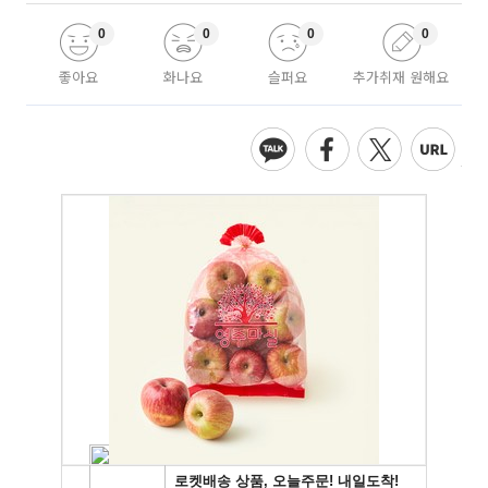
0
0
0
0
좋아요
화나요
슬퍼요
추가취재 원해요