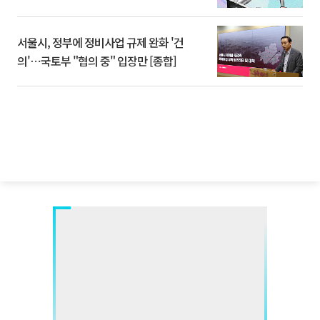
서울시, 정부에 정비사업 규제 완화 '건
의'⋯국토부 "협의 중" 입장만 [종합]