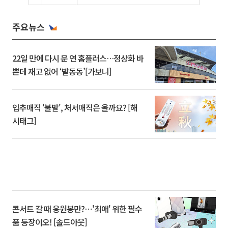
주요뉴스
22일 만에 다시 문 연 홈플러스…정상화 바
쁜데 재고 없어 ‘발동동’[가보니]
입추매직 '불발', 처서매직은 올까요? [해
시태그]
콘서트 갈 때 응원봉만?⋯'최애' 위한 필수
품 등장이오! [솔드아웃]