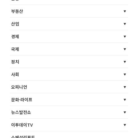
부동산
산업
경제
국제
정치
사회
오피니언
문화·라이프
뉴스발전소
이투데이TV
스페셜리포트