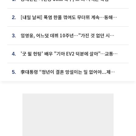
[내일 날씨] 폭염 한풀 꺾여도 무더위 계속⋯동해안 이틀 연속 비
2.
임영웅, 어느덧 데뷔 10주년⋯"가진 것 없던 시절, 내 앞엔 20명의 팬뿐"
3.
'굿 윌 헌팅' 배우 "기아 EV2 덕분에 살아"…교통사고 후 안전성 극찬
4.
李대통령 “청년이 결혼 망설이는 일 없어야...제도상 불이익 조사”
5.