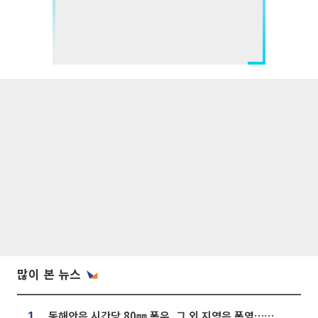
많이 본 뉴스
동해안은 시간당 80㎜ 폭우, 그 외 지역은 폭염…‘극과 극 날씨’
1.