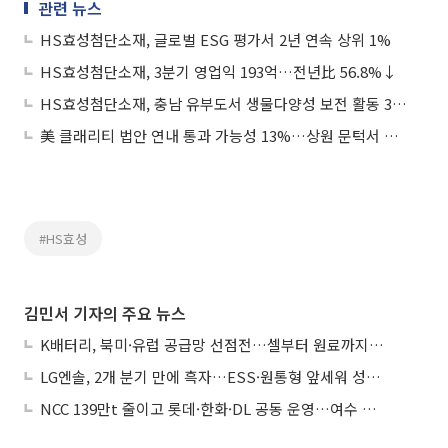
관련 뉴스
HS효성첨단소재, 글로벌 ESG 평가서 2년 연속 상위 1%
HS효성첨단소재, 3분기 영업익 193억…전년比 56.8%↓
HS효성첨단소재, 충남 유부도서 생물다양성 보전 활동 3년째 이어가
美 클래리티 법안 연내 통과 가능성 13%…상원 문턱서 제동
#HS효성
김민서 기자의 주요 뉴스
K배터리, 북미·유럽 공급망 선점전…셀부터 원료까지 현지화
LG엔솔, 2개 분기 만에 흑자…ESS·원통형 앞세워 성장 가속
NCC 139만t 줄이고 롯데·한화·DL 공동 운영…여수 1호 본궤도