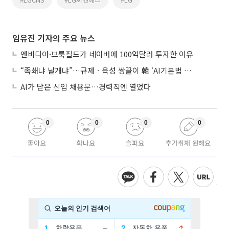
임유진 기자의 주요 뉴스
엔비디아·브룩필드가 네이버에 100억달러 투자한 이유
“족쇄냐 날개냐”…규제ㆍ육성 쌍끌이 韓 ‘AI기본법 개정안’ 오늘 시행
AI가 닫은 신입 채용문…경력직엔 열었다
0
0
0
0
좋아요
화나요
슬퍼요
추가취재 원해요