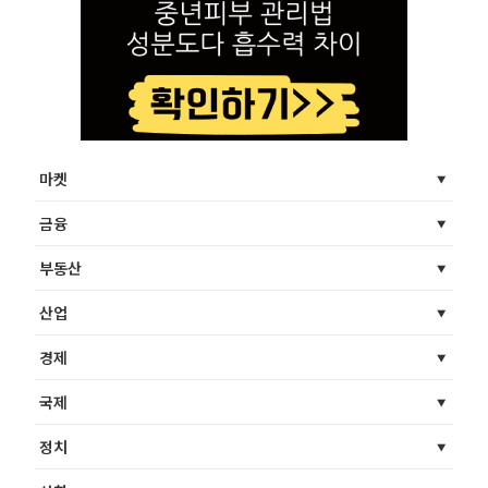
마켓
금융
부동산
산업
경제
국제
정치