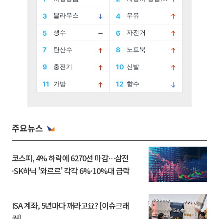
주요뉴스
코스피, 4% 하락에 6270선 마감…삼전
·SK하닉 '와르르' 각각 6%·10%대 급락
ISA 계좌, 5년마다 깨라고요? [이슈크래
커]