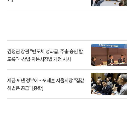
김정관 장관 “반도체 성과급, 주총 승인 받
도록”…상법·자본시장법 개정 시사
세금 꺼낸 정부에…오세훈 서울시장 “집값
해법은 공급” [종합]