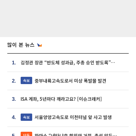
많이 본 뉴스
김정관 장관 “반도체 성과급, 주총 승인 받도록”…상법·자본시장법 개정 시사
1.
중부내륙고속도로서 미상 폭발물 발견
속보
2.
ISA 계좌, 5년마다 깨라고요? [이슈크래커]
3.
서울양양고속도로 이천터널 앞 사고 발생
속보
4.
하마스 “네타냐후 합의안 거절, 총선 앞두고 시간 끌기”
단독
5.