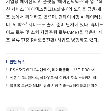
기업용 에이전틱 AI 플랫폼 ‘에이전틱웍스’와 업무혁
신 서비스 ‘에이엑스씽크(a:xink)’의 도입을 금융·제
조 등에서 확대하고 있으며, 컨테이너형 AI 데이터센
터 ‘AI 박스’ 서비스도 출시 준비 단계에 있다. 휴머노
이드 로봇 및 소형 자율주행 로봇(AMR)을 적용한 제
조·물류 현장 RX(로봇전환) 사업도 병행하고 있다.
관련 뉴스
DS투자증권 "LG씨엔에스, 데이터센터 수요로 DBO 사업 급성장"
신한 "LG씨엔에스, 클라우드·AI 성장세 지속…중장기 밸류 재평가 여력 충분"
블랙록 토큰화 MMF, 유럽 시장 진출∙∙∙스테이블코인 확장
#LGCNS
#LG씨엔에스
#LG