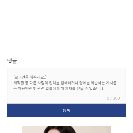
댓글
0 / 300