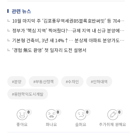
관련 뉴스
10월 마지막 주 ‘김포풍무역세권B5블록호반써밋’ 등 7040가구 분양
정부가 ‘핵심 지역’ 찍어줬다?…규제 지역 내 신규 분양에 관심 몰린다
기본형 건축비, 3년 새 14%↑… 분상제 아파트 분양가도 고공행진
‘경험 無도 환영’ 첫 일자리 도전 설명서
#분양
#부동산정책
#수자인
#인하대역
#용현학익도시개발
0
0
0
0
좋아요
화나요
슬퍼요
추가취재 원해요