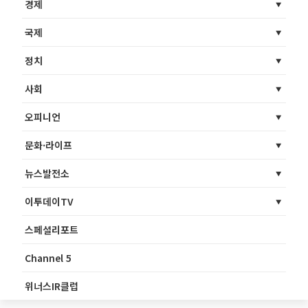
경제
국제
정치
사회
오피니언
문화·라이프
뉴스발전소
이투데이TV
스페셜리포트
Channel 5
위너스IR클럽