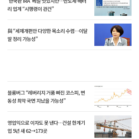
‘한국판 IRA’ 베일 벗었지만…반도체·배터
리 업계 “시행령이 관건”
與 “세제개편안 다양한 목소리 수렴…이달
말 정리 가능성”
블룸버그 “레버리지 거품 빠진 코스피, 변
동성 최악 국면 지났을 가능성”
영업익으로 이자도 못 낸다…건설 한계기
업 5년 새 62→173곳