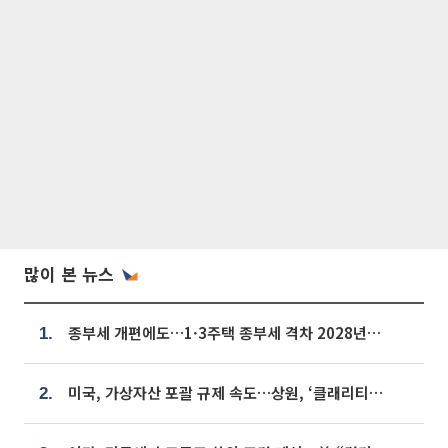
많이 본 뉴스
종부세 개편에도…1·3주택 종부세 격차 2028년부터 확대
1.
미국, 가상자산 포괄 규제 속도…상원, ‘클래리티법’ 9월 절차투표 추진
2.