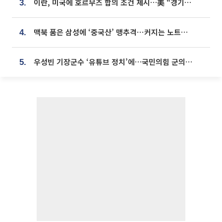
이란, 미국에 호르무즈 합의 조건 제시…美 “경기 아직 안 끝나” [종합]
3.
맥북 품은 삼성에 ‘중국산’ 맹추격⋯커지는 노트북 OLED 시장
4.
우성빈 기장군수 ‘유튜브 정치’에…국민의힘 군의원들 집단 반발
5.