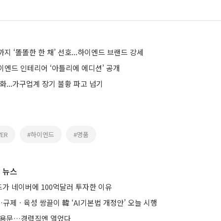
지 ‘똘똘한 한 채’ 선호...하이엔드 브랜드 강세
이엔드 인테리어 ‘아틀리에 에디션’ 공개
급화...가구업계 장기 불황 파고 넘기
VER
#하이엔드
#명품
 뉴스
가 네이버에 100억달러 투자한 이유
규제ㆍ육성 쌍끌이 韓 ‘AI기본법 개정안’ 오늘 시행
 채용문…경력직엔 열었다