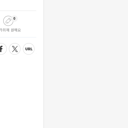
0
가취재 원해요