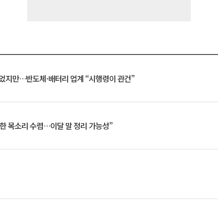
일 벗었지만…반도체·배터리 업계 “시행령이 관건”
한 목소리 수렴…이달 말 정리 가능성”