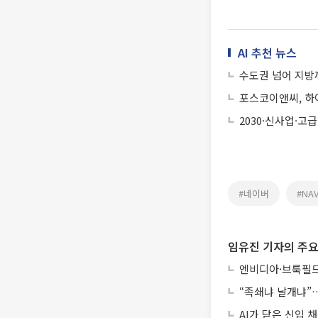
AI 추천 뉴스
수도권 넘어 지방까
포스코이앤씨, 하
2030·신사업·고
#네이버
#NA
임유진 기자의 주요
엔비디아·브룩필드
“족쇄냐 날개냐”…
AI가 닫은 신입