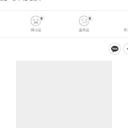
0
0
화나요
슬퍼요
추