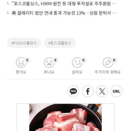
"포스코홀딩스, HMM·원전 등 대형 투자설로 주주환원 기대↓"
美 클래리티 법안 연내 통과 가능성 13%…상원 문턱서 제동
#POSCO홀딩스
#포스코홀딩스
0
0
0
0
좋아요
화나요
슬퍼요
추가취재 원해요