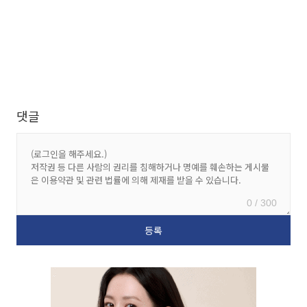
댓글
0 / 300