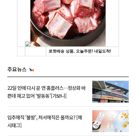
주요뉴스
22일 만에 다시 문 연 홈플러스…정상화 바
쁜데 재고 없어 ‘발동동’[가보니]
입추매직 '불발', 처서매직은 올까요? [해
시태그]