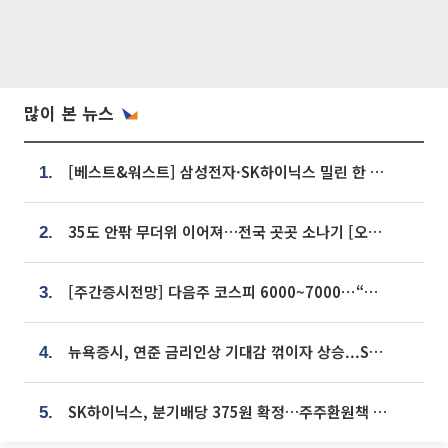
많이 본 뉴스
[베스트&워스트] 삼성전자·SK하이닉스 밀린 한 주…상상인증권은 85% 급등
1.
35도 안팎 무더위 이어져…전국 곳곳 소나기 [오늘 날씨]
2.
[주간증시전망] 다음주 코스피 6000~7000⋯“外人 수급은 정책이 변수”
3.
뉴욕증시, 연준 금리인상 기대감 꺾이자 상승...S&P500 사상 최고치 [종합]
4.
SK하이닉스, 분기배당 375원 확정…주주환원책 9월로 앞당겨 발표
5.