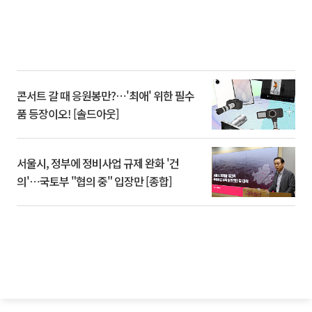
콘서트 갈 때 응원봉만?⋯'최애' 위한 필수
품 등장이오! [솔드아웃]
서울시, 정부에 정비사업 규제 완화 '건
의'⋯국토부 "협의 중" 입장만 [종합]