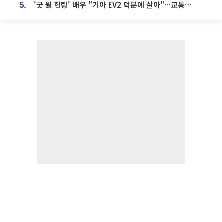
'굿 윌 헌팅' 배우 "기아 EV2 덕분에 살아"…교통사고 후 안전성 극찬
5.