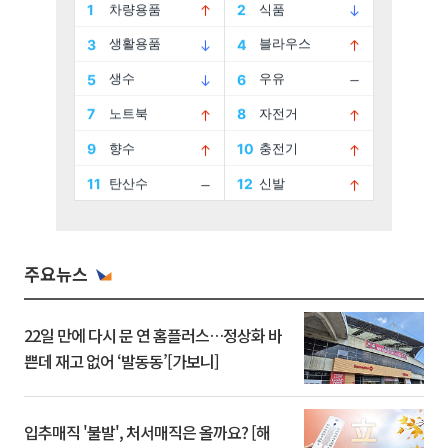
주요뉴스
22일 만에 다시 문 연 홈플러스…정상화 바
쁜데 재고 없어 ‘발동동’[가보니]
입추매직 '불발', 처서매직은 올까요? [해