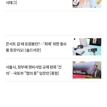
시태그]
콘서트 갈 때 응원봉만?⋯'최애' 위한 필수
품 등장이오! [솔드아웃]
서울시, 정부에 정비사업 규제 완화 '건
의'⋯국토부 "협의 중" 입장만 [종합]