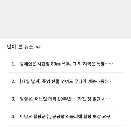
많이 본 뉴스
동해안은 시간당 80㎜ 폭우, 그 외 지역은 폭염…‘극과 극 날씨’
1.
[내일 날씨] 폭염 한풀 꺾여도 무더위 계속⋯동해안 이틀 연속 비
2.
임영웅, 어느덧 데뷔 10주년⋯"가진 것 없던 시절, 내 앞엔 20명의 팬뿐"
3.
이남오 함평군수, 군공항 소음피해 함평 보상 요구
4.