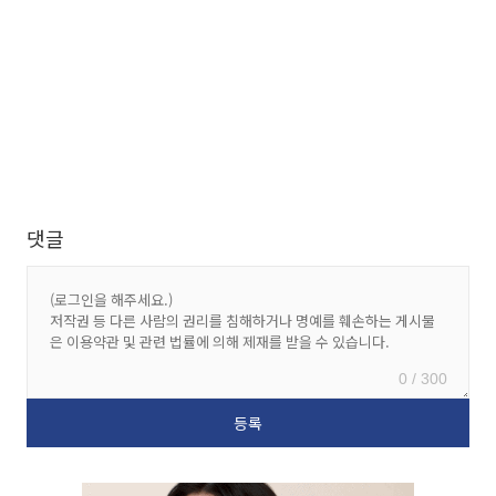
댓글
0 / 300