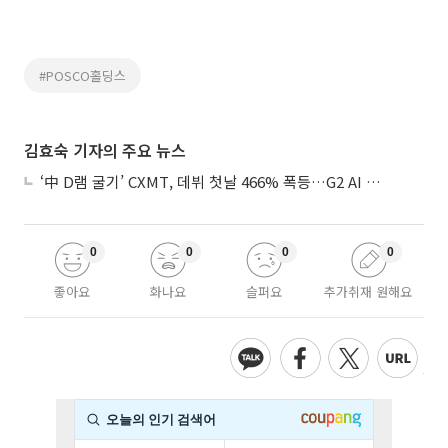
#POSCO홀딩스
김효숙 기자의 주요 뉴스
‘中 D램 굴기’ CXMT, 데뷔 첫날 466% 폭등…G2 AI 패권 ‘쩐의 전쟁’
0
0
0
0
좋아요
화나요
슬퍼요
추가취재 원해요