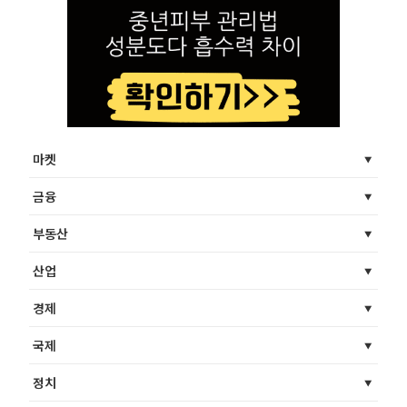
마켓
금융
부동산
산업
경제
국제
정치