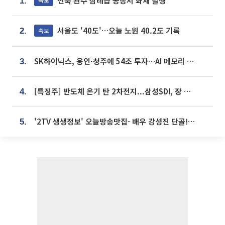
전북 완주 삼례읍 공장서 화재 발생
1.
서울도 '40도'…오늘 노원 40.2도 기록
속보
2.
SK하이닉스, 용인·청주에 54조 투자…AI 메모리 생산기지 키운다
3.
[특징주] 반도체 온기 탄 2차전지...삼성SDI, 장 초반 7% 넘게 껑충
4.
'2TV 생생정보' 오늘방송맛집- 배우 강성진 단골! 쌀국수ㆍ푸팟퐁 커리 맛집 '블○○○'
5.