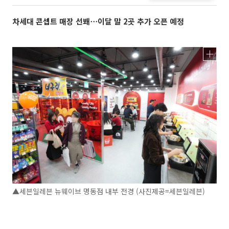
차세대 콘셉트 매장 선봬⋯이달 말 2곳 추가 오픈 예정
▲세븐일레븐 뉴웨이브 명동점 내부 전경 (사진제공=세븐일레븐)