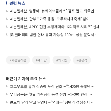
관련 뉴스
세븐일레븐, 명동에 ‘뉴웨이브플러스’ 점포 열고 외국인 공략
세븐일레븐, 한부모가족 응원 ‘모두하나대축제’ 참여
세븐일레븐, APEC 협찬 부창제과와 ‘K디저트 시리즈’ 선봬
美 클래리티 법안 연내 통과 가능성 13%…상원 문턱서 제동
#세븐일레븐
#케이팝
#외국인
#관광객
배근미 기자의 주요 뉴스
호르무즈발 유가 상승에 투심 난조⋯"1420원 중후반 등락"
우리금융硏 "8월 기준금리 동결 전망⋯1~2명 인상 소수의견 낼 것"
반도체 날개 달고 날았다⋯'역대급' 상반기 경상수지 흑자 2000억달러 육박