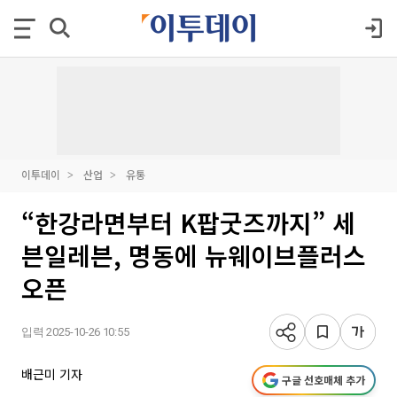
이투데이
산업
유통
“한강라면부터 K팝굿즈까지” 세
븐일레븐, 명동에 뉴웨이브플러스
오픈
입력 2025-10-26 10:55
배근미 기자
구글 선호매체 추가