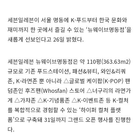
세븐일레븐이 서울 명동에 K-푸드부터 한국 문화와
재미까지 한 곳에서 즐길 수 있는 ‘뉴웨이브명동점’을
새롭게 선보인다고 26일 밝혔다.
세븐일레븐 뉴웨이브명동점은 약 110평(363.63m2)
규모로 기존 푸드스테이션, 패션&뷰티, 와인&리쿼
존, K-라면존 뿐 아니라 △글로벌 케이팝(K-POP) 팬
덤존인 후즈팬(Whosfan) 스토어 △너구리의 라면가
게 △가챠존 △K-기념품존 △K-이벤트존 등 K-컬처
를 복합적으로 경험할 수 있는 ‘하이퍼 컬처 플랫
폼’으로 구축돼 31일까지 그랜드 오픈 행사를 진행한
다.