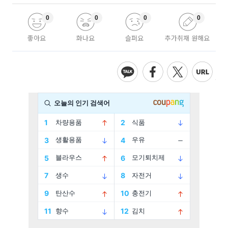
0
0
0
0
좋아요
화나요
슬퍼요
추가취재 원해요