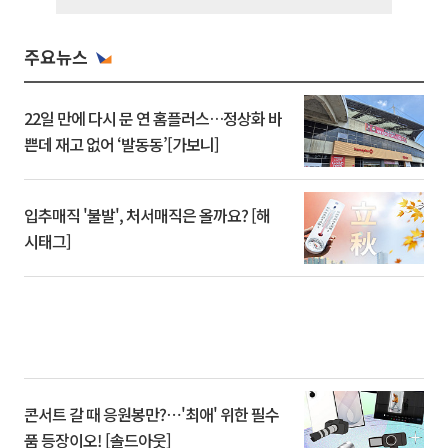
주요뉴스
22일 만에 다시 문 연 홈플러스…정상화 바
쁜데 재고 없어 ‘발동동’[가보니]
입추매직 '불발', 처서매직은 올까요? [해
시태그]
콘서트 갈 때 응원봉만?⋯'최애' 위한 필수
품 등장이오! [솔드아웃]