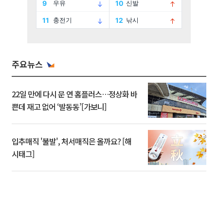
주요뉴스
22일 만에 다시 문 연 홈플러스…정상화 바
쁜데 재고 없어 ‘발동동’[가보니]
입추매직 '불발', 처서매직은 올까요? [해
시태그]