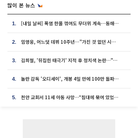
많이 본 뉴스
[내일 날씨] 폭염 한풀 꺾여도 무더위 계속⋯동해안 이틀 연속 비
1.
임영웅, 어느덧 데뷔 10주년⋯"가진 것 없던 시절, 내 앞엔 20명의 팬뿐"
2.
김희철, '뒤집힌 태극기' 지적 후 정치색 논란…"좌우 떠나 우리나라 국기"
3.
놀란 감독 '오디세이', 개봉 4일 만에 100만 돌파⋯'왕사남' 보다 빠르다
4.
천안 교회서 11세 아동 사망…“침대에 묶여 있었다” 진술 확보
5.