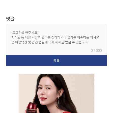
댓글
0 / 300