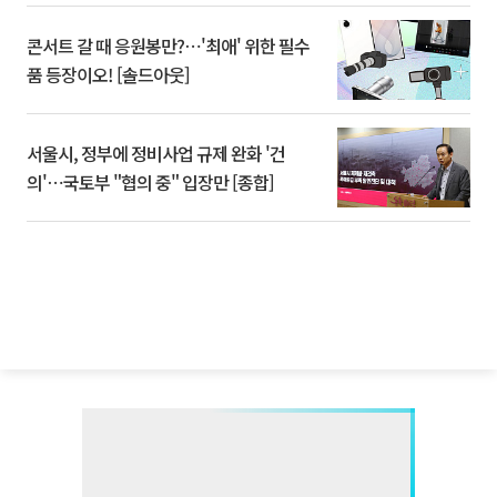
콘서트 갈 때 응원봉만?⋯'최애' 위한 필수
품 등장이오! [솔드아웃]
서울시, 정부에 정비사업 규제 완화 '건
의'⋯국토부 "협의 중" 입장만 [종합]