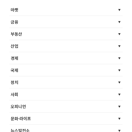
마켓
금융
부동산
산업
경제
국제
정치
사회
오피니언
문화·라이프
뉴스발전소