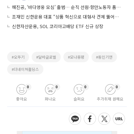
해진공, ‘바다영웅 모심’ 출범… 순직 선원·항만노동자 품는다
조재민 신한운용 대표 “상품 혁신으로 대형사 견제 뚫어⋯SOL ETF 고객층 확보”
신한자산운용, SOL 코리아고배당 ETF 신규 상장
#오뚜기
#달바글로벌
#모나용평
#동인기연
#더네이쳐홀딩스
0
0
0
0
좋아요
화나요
슬퍼요
추가취재 원해요