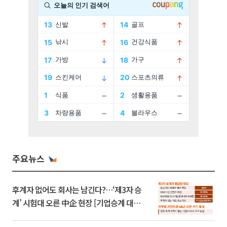
주요뉴스
후계자 없어도 회사는 남긴다?…‘제3자 승
계’ 시험대 오른 中企 현장 [기업승계 대전
환]