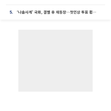
‘나솔사계’ 국화, 결별 후 재등장⋯첫인상 투표 휩쓸고 ‘인기녀’ 등극
5.