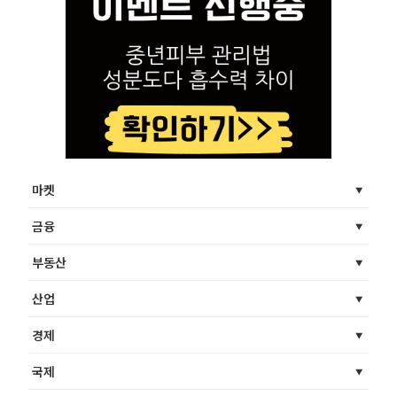
마켓
금융
부동산
산업
경제
국제