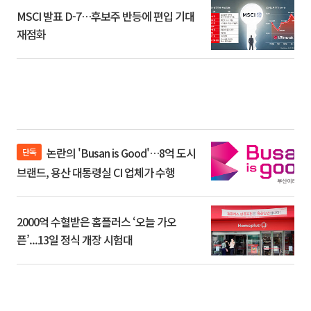
MSCI 발표 D-7…후보주 반등에 편입 기대
재점화
논란의 'Busan is Good'…8억 도시
단독
브랜드, 용산 대통령실 CI 업체가 수행
2000억 수혈받은 홈플러스 ‘오늘 가오
픈’...13일 정식 개장 시험대