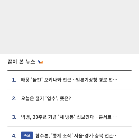
많이 본 뉴스
태풍 '돌핀' 오키나와 접근…일본기상청 경로 업데이트
1.
오늘은 절기 '입추', 뜻은?
2.
빅뱅, 20주년 기념 '새 뱅봉' 선보인다⋯콘서트 앞두고 팝업 개최
3.
합수본, '통계 조작' 서울·경기·충북 선관위 등 추가 압수수색
속보
4.