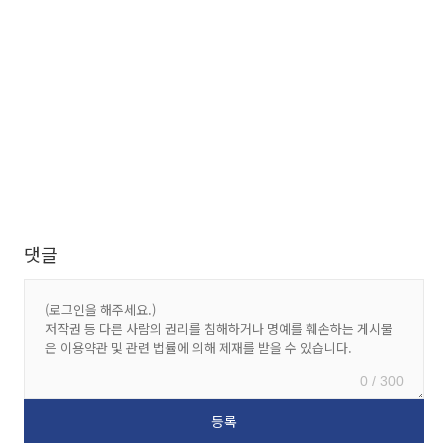
댓글
0 / 300