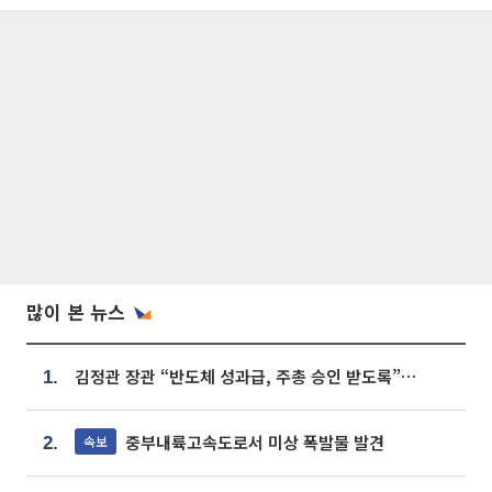
많이 본 뉴스
김정관 장관 “반도체 성과급, 주총 승인 받도록”…상법·자본시장법 개정 시사
1.
중부내륙고속도로서 미상 폭발물 발견
속보
2.