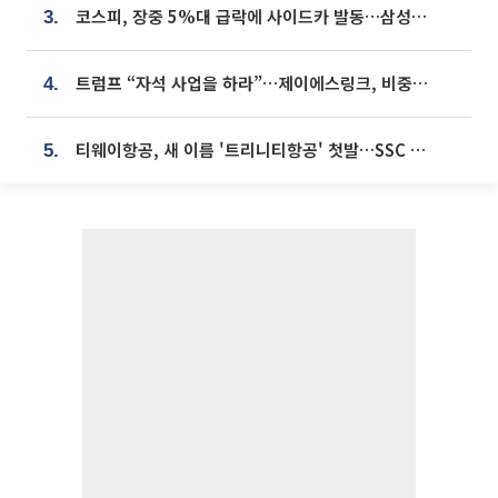
코스피, 장중 5%대 급락에 사이드카 발동…삼성·SK 동반 폭락
3.
트럼프 “자석 사업을 하라”…제이에스링크, 비중국 영구자석 공급망 구축 속도
4.
티웨이항공, 새 이름 '트리니티항공' 첫발…SSC 전략 본격화
5.