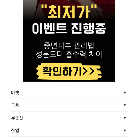
마켓
금융
부동산
산업