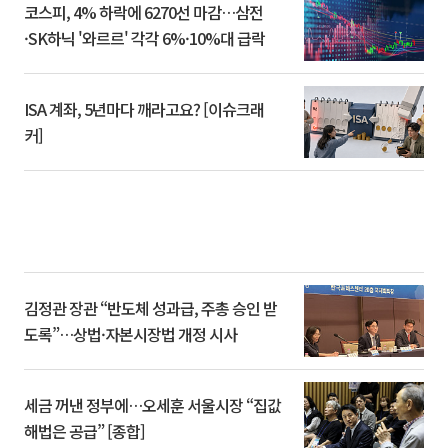
코스피, 4% 하락에 6270선 마감…삼전
·SK하닉 '와르르' 각각 6%·10%대 급락
ISA 계좌, 5년마다 깨라고요? [이슈크래
커]
김정관 장관 “반도체 성과급, 주총 승인 받
도록”…상법·자본시장법 개정 시사
세금 꺼낸 정부에…오세훈 서울시장 “집값
해법은 공급” [종합]