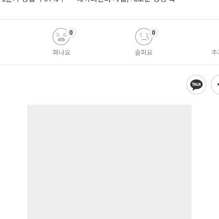
0
0
화나요
슬퍼요
추