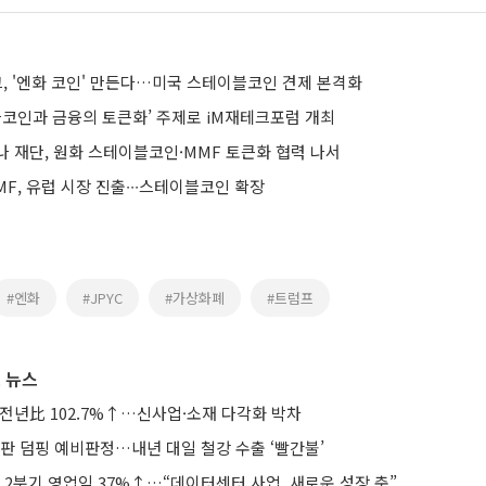
크, '엔화 코인' 만든다…미국 스테이블코인 견제 본격화
블코인과 금융의 토큰화’ 주제로 iM재테크포럼 개최
 재단, 원화 스테이블코인·MMF 토큰화 협력 나서
F, 유럽 시장 진출∙∙∙스테이블코인 확장
#엔화
#JPYC
#가상화폐
#트럼프
 뉴스
 전년比 102.7%↑…신사업·소재 다각화 박차
판 덤핑 예비판정…내년 대일 철강 수출 ‘빨간불’
2분기 영업익 37%↑…“데이터센터 사업, 새로운 성장 축”