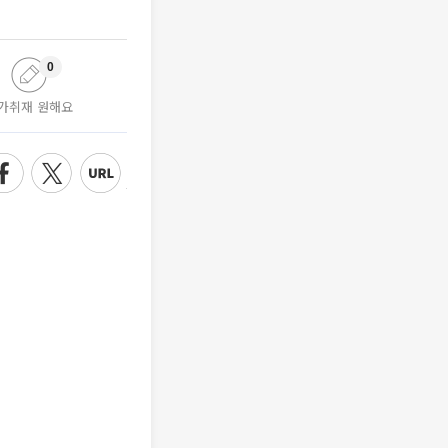
0
가취재 원해요