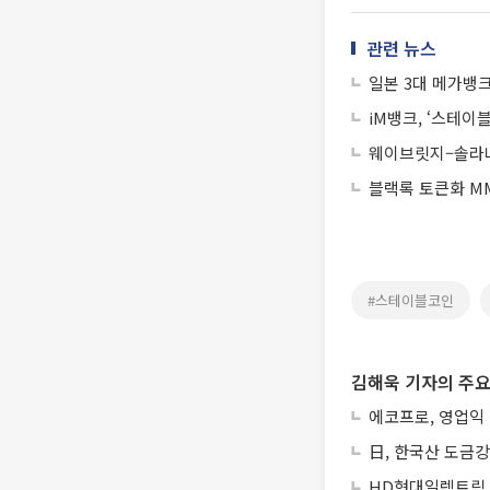
관련 뉴스
일본 3대 메가뱅
iM뱅크, ‘스테이
웨이브릿지–솔라나
블랙록 토큰화 MM
#스테이블코인
김해욱 기자의 주요
에코프로, 영업익
日, 한국산 도금강
HD현대일렉트릭, 