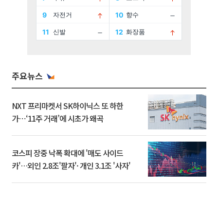
주요뉴스
NXT 프리마켓서 SK하이닉스 또 하한
가⋯‘11주 거래’에 시초가 왜곡
코스피 장중 낙폭 확대에 '매도 사이드
카'…외인 2.8조'팔자'· 개인 3.1조 '사자'