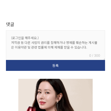
댓글
0 / 300