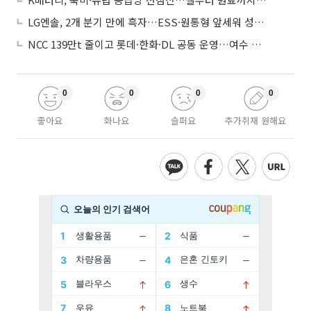
LG엔솔, 2개 분기 만에 흑자…ESS·원통형 앞세워 성장 가속
NCC 139만t 줄이고 롯데·한화·DL 공동 운영…여수 1호 본궤도
0
0
0
0
좋아요
화나요
슬퍼요
추가취재 원해요