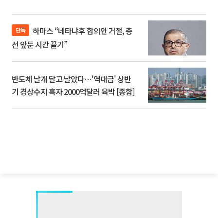
하마스 “네타냐후 합의안 거절, 총
단독
선 앞둔 시간 끌기”
반도체 날개 달고 날았다⋯'역대급' 상반
기 경상수지 흑자 2000억달러 육박 [종합]