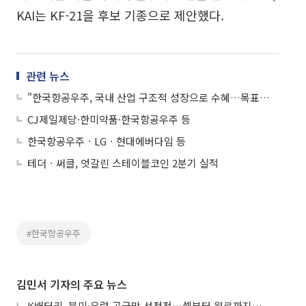
KAI는 KF-21을 후보 기종으로 제안했다.
관련 뉴스
"한국항공우주, 국내 산업 구조적 성장으로 수혜…목표가↑"
CJ제일제당·한미약품·한국항공우주 등
한국항공우주ㆍLGㆍ현대에버다임 등
테더ㆍ써클, 엇갈린 스테이블코인 2분기 실적
#한국항공우주
김민서 기자의 주요 뉴스
K배터리, 북미·유럽 공급망 선점전…셀부터 원료까지 현지화