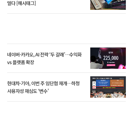
멀다 [해시태그]
네이버·카카오, AI 전략 ‘두 갈래’…수익화
vs 플랫폼 확장
현대차·기아, 이번 주 임단협 재개…하청
사용자성 재심도 ‘변수’