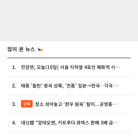
많이 본 뉴스
전장연, 오늘(10일) 서울 지하철 4호선 혜화역 시위…1호선 용산역 무정차
1.
태풍 '돌핀' 중국 상륙, '찬홈' 일본→한국…각국 기상청 예상 경로는?
2.
젖소 섞어놓고 ‘한우 원육’ 팔이...공영홈쇼핑 표기·검증 구멍
단독
3.
대신證 “알테오젠, 키트루다 큐렉스 판매 3배 급증…목표가 41만원 상향”
4.