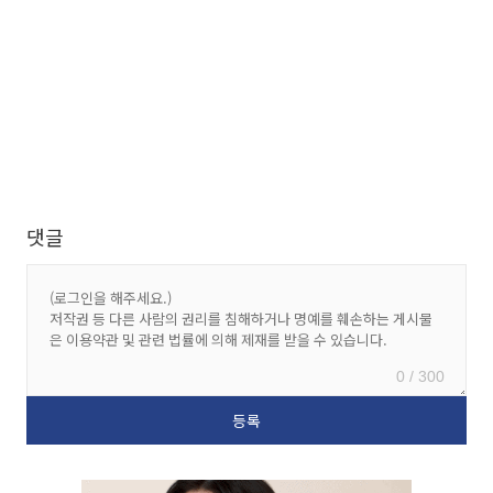
댓글
0 / 300