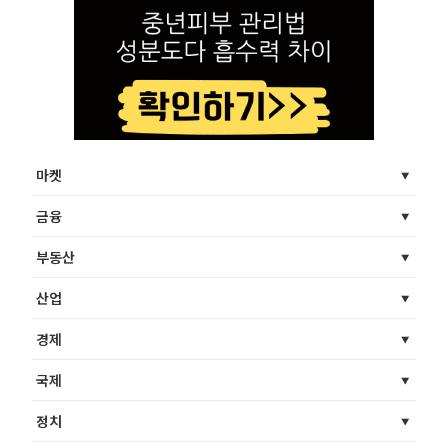
마켓
금융
부동산
산업
경제
국제
정치