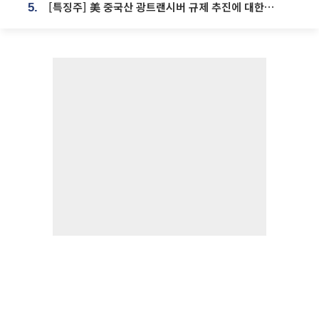
[특징주] 美 중국산 광트랜시버 규제 추진에 대한광통신 등 광통신株 강세
5.