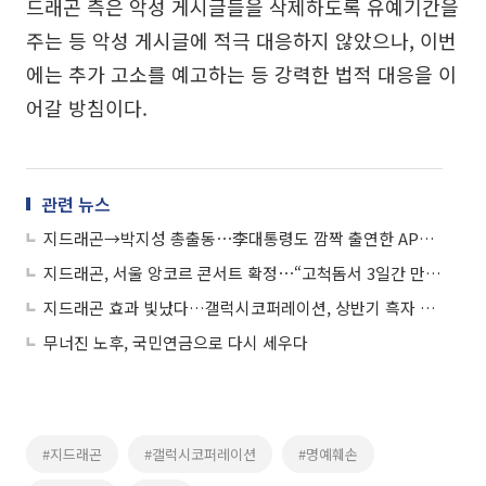
드래곤 측은 악성 게시글들을 삭제하도록 유예기간을
주는 등 악성 게시글에 적극 대응하지 않았으나, 이번
에는 추가 고소를 예고하는 등 강력한 법적 대응을 이
어갈 방침이다.
관련 뉴스
지드래곤→박지성 총출동⋯李대통령도 깜짝 출연한 APEC 홍보영상
지드래곤, 서울 앙코르 콘서트 확정⋯“고척돔서 3일간 만나요”
지드래곤 효과 빛났다…갤럭시코퍼레이션, 상반기 흑자 전환
무너진 노후, 국민연금으로 다시 세우다
#지드래곤
#갤럭시코퍼레이션
#명예훼손