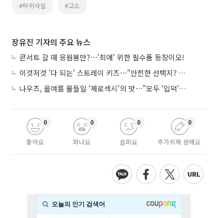
#허위사실
#고소
장유진 기자의 주요 뉴스
콘서트 갈 때 응원봉만?⋯'최애' 위한 필수품 등장이오!
이것저것 '다 되는' 스트레이 키즈⋯"안전한 선택지? 도전이 재밌죠"
나우즈, 올여름 물들일 '제로섹시'의 맛⋯"모두 '입덕'시킬 것"
0
0
0
0
좋아요
화나요
슬퍼요
추가취재 원해요