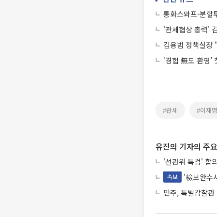
통화스와프-분할투
'관세협상 총력' 
김용범 정책실장 
‘경험 無도 환영’
#관세
#이재
유진의 기자의 주요
'선관위 특검' 합
'檢보완수사
속보
민주, 특별감찰관