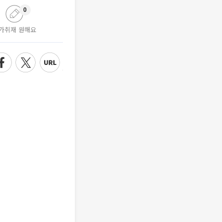
0
가취재 원해요