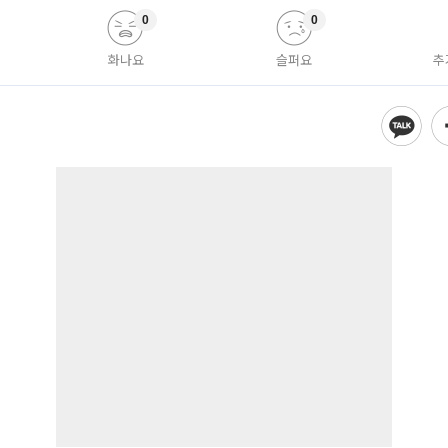
0
0
화나요
슬퍼요
추