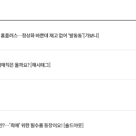
연 홈플러스…정상화 바쁜데 재고 없어 ‘발동동’[가보니]
서매직은 올까요? [해시태그]
?⋯'최애' 위한 필수품 등장이오! [솔드아웃]