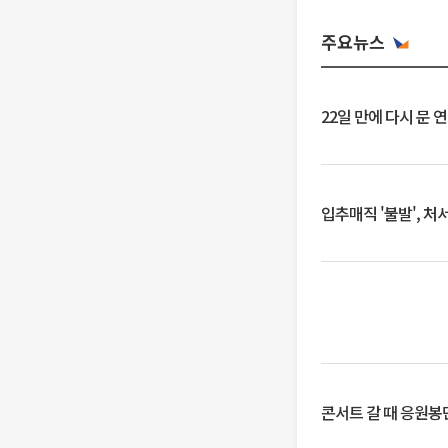
주요뉴스
22일 만에 다시 문 
입추매직 '불발', 처
콘서트 갈 때 응원봉만