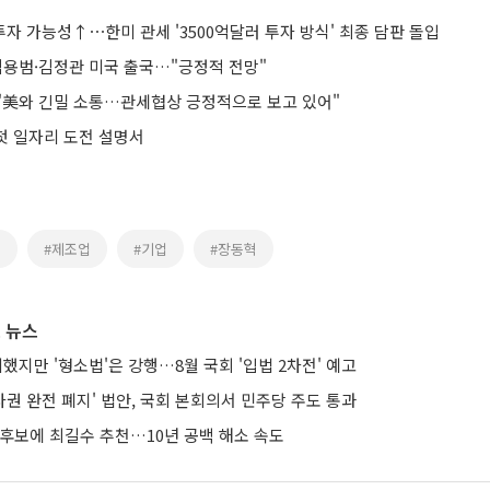
자 가능성↑⋯한미 관세 '3500억달러 투자 방식' 최종 담판 돌입
김용범·김정관 미국 출국…"긍정적 전망"
"美와 긴밀 소통…관세협상 긍정적으로 보고 있어"
 첫 일자리 도전 설명서
명
#제조업
#기업
#장동혁
 뉴스
의했지만 '형소법'은 강행…8월 국회 '입법 2차전' 예고
권 완전 폐지' 법안, 국회 본회의서 민주당 주도 통과
 후보에 최길수 추천…10년 공백 해소 속도