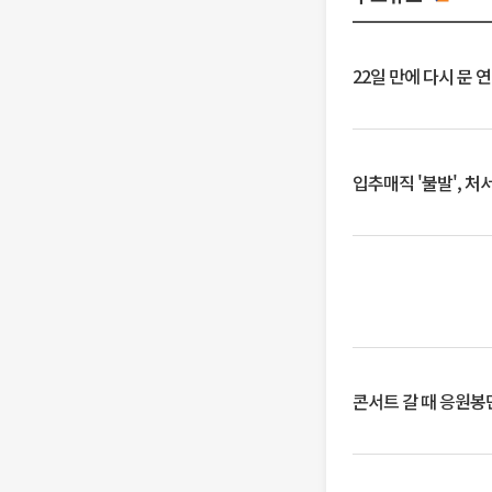
22일 만에 다시 문 
입추매직 '불발', 처
콘서트 갈 때 응원봉만