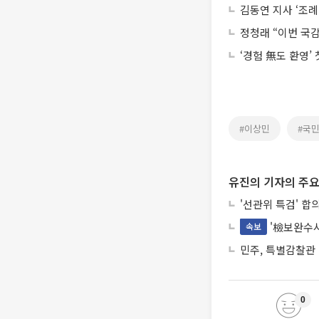
김동연 지사 ‘조례
정청래 “이번 국감
‘경험 無도 환영’
#이상민
#국
유진의 기자의 주요
'선관위 특검' 합
'檢보완수사
속보
민주, 특별감찰관
0