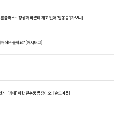
연 홈플러스…정상화 바쁜데 재고 없어 ‘발동동’[가보니]
서매직은 올까요? [해시태그]
?⋯'최애' 위한 필수품 등장이오! [솔드아웃]