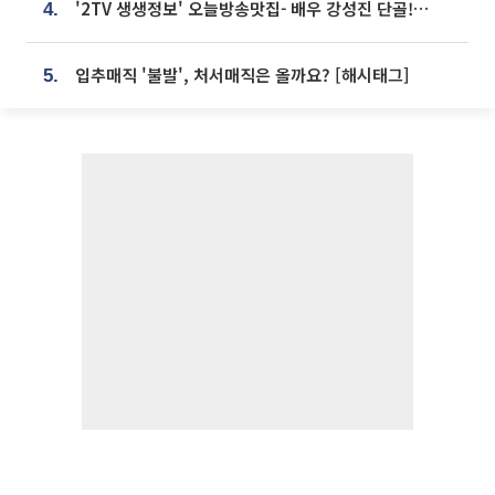
'2TV 생생정보' 오늘방송맛집- 배우 강성진 단골! 쌀국수ㆍ푸팟퐁 커리 맛집 '블○○○'
4.
입추매직 '불발', 처서매직은 올까요? [해시태그]
5.