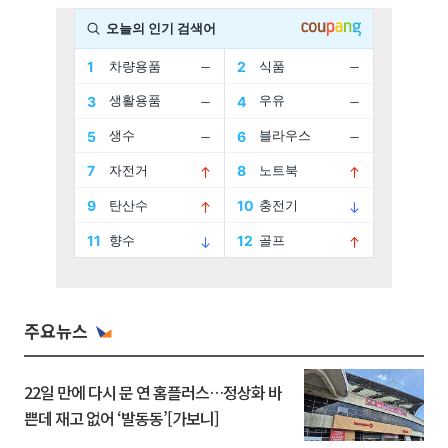
주요뉴스
22일 만에 다시 문 연 홈플러스…정상화 바
쁜데 재고 없어 ‘발동동’[가보니]