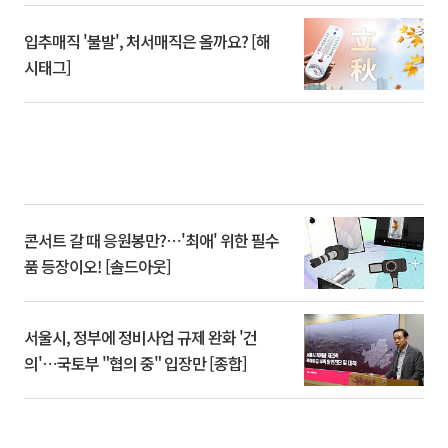
입추매직 '불발', 처서매직은 올까요? [해
시태그]
콘서트 갈 때 응원봉만?⋯'최애' 위한 필수
품 등장이오! [솔드아웃]
서울시, 정부에 정비사업 규제 완화 '건
의'⋯국토부 "협의 중" 입장만 [종합]