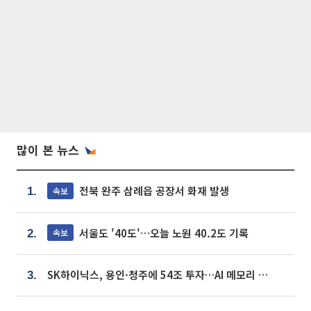
많이 본 뉴스
전북 완주 삼례읍 공장서 화재 발생
속보
1.
서울도 '40도'…오늘 노원 40.2도 기록
속보
2.
SK하이닉스, 용인·청주에 54조 투자…AI 메모리 생산기지 키운다
3.