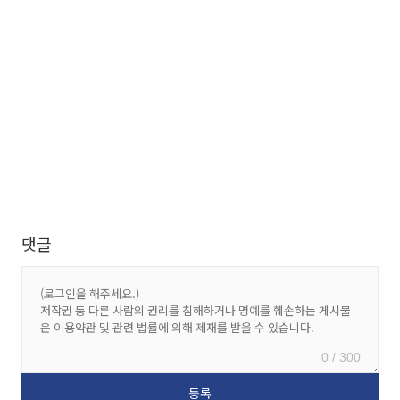
댓글
0 / 300