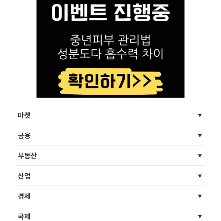
마켓
금융
부동산
산업
경제
국제