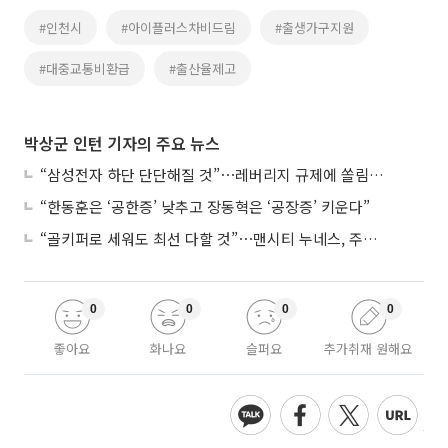
#인천시
#아이플러스차비드림
#출생가구지원
#대중교통비환급
#출산율제고
박상군 인턴 기자의 주요 뉴스
“삼성전자 하단 단단해질 것”⋯레버리지 규제에 쏠림 완화
“한동훈은 ‘공한증’ 낮추고 장동혁은 ‘공장증’ 키운다”
“골키퍼로 세워도 최선 다할 것”⋯맨시티 누네스, 주전 경쟁 각오
0
0
0
0
좋아요
화나요
슬퍼요
추가취재 원해요