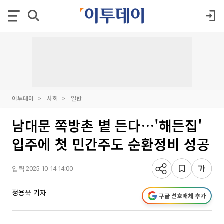
이투데이
사회
일반
남대문 쪽방촌 볕 든다…'해든집'
입주에 첫 민간주도 순환정비 성공
입력 2025-10-14 14:00
정용욱 기자
구글 선호매체 추가