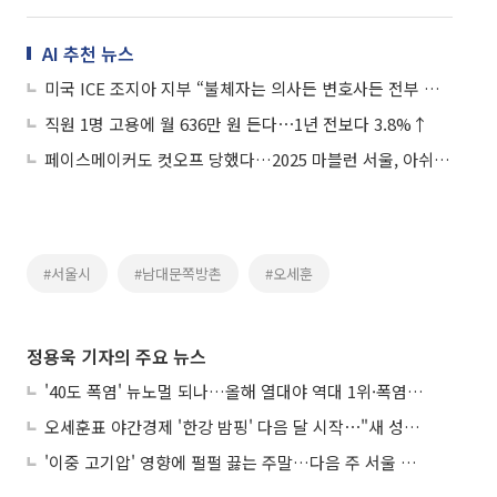
AI 추천 뉴스
미국 ICE 조지아 지부 “불체자는 의사든 변호사든 전부 추방”
직원 1명 고용에 월 636만 원 든다⋯1년 전보다 3.8%↑
페이스메이커도 컷오프 당했다…2025 마블런 서울, 아쉬운 후기
#서울시
#남대문쪽방촌
#오세훈
정용욱 기자의 주요 뉴스
'40도 폭염' 뉴노멀 되나…올해 열대야 역대 1위·폭염일수 평년 3배 넘어
오세훈표 야간경제 '한강 밤핑' 다음 달 시작⋯"새 성장동력 만들 것"
'이중 고기압' 영향에 펄펄 끓는 주말…다음 주 서울 포함 서쪽이 더 덥다