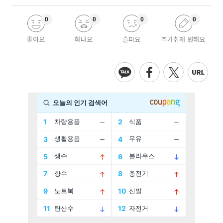
0
0
0
0
좋아요
화나요
슬퍼요
추가취재 원해요