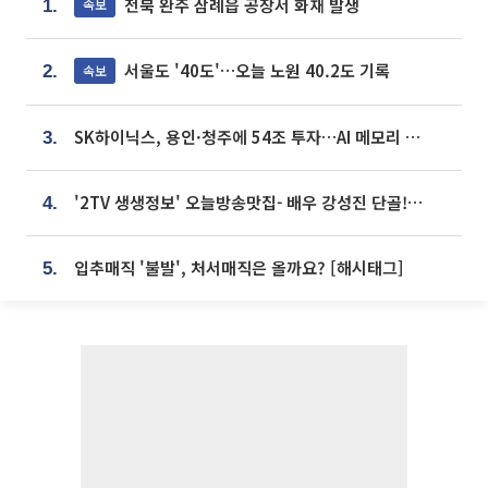
전북 완주 삼례읍 공장서 화재 발생
속보
1.
서울도 '40도'…오늘 노원 40.2도 기록
속보
2.
SK하이닉스, 용인·청주에 54조 투자…AI 메모리 생산기지 키운다
3.
'2TV 생생정보' 오늘방송맛집- 배우 강성진 단골! 쌀국수ㆍ푸팟퐁 커리 맛집 '블○○○'
4.
입추매직 '불발', 처서매직은 올까요? [해시태그]
5.