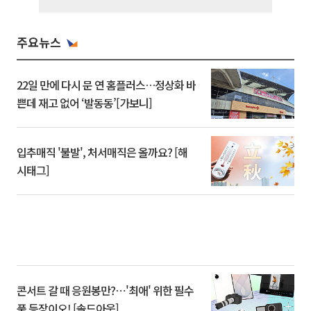
주요뉴스
22일 만에 다시 문 연 홈플러스…정상화 바
쁜데 재고 없어 ‘발동동’[가보니]
입추매직 '불발', 처서매직은 올까요? [해
시태그]
콘서트 갈 때 응원봉만?⋯'최애' 위한 필수
품 등장이오! [솔드아웃]