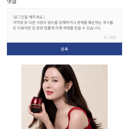
댓글
0 / 300