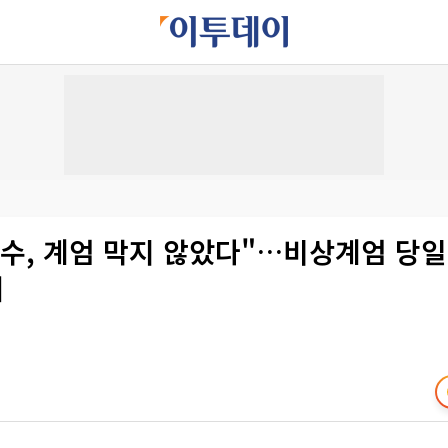
덕수, 계엄 막지 않았다"…비상계엄 당
개