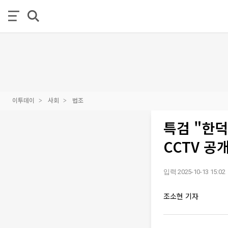
이투데이
사회
법조
특검 "한
CCTV 공
입력 2025-10-13 15:02
조소현 기자