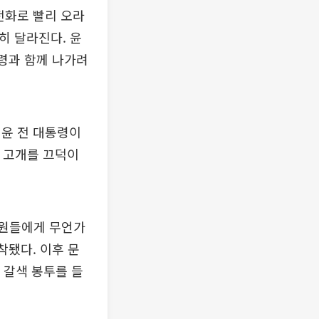
전화로 빨리 오라
히 달라진다. 윤
통령과 함께 나가려
"윤 전 대통령이
 고개를 끄덕이
위원들에게 무언가
착됐다. 이후 문
 갈색 봉투를 들