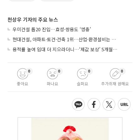
천상우 기자의 주요 뉴스
우미건설 톱20 진입…효성·쌍용도 ‘껑충’
현대건설, 아파트·토건·건축 1위…산업·환경설비는 삼성E&A
용적률 높여 임대 더 지으라더니…‘제값 보상’ 5개월째 국회에 발목
0
0
0
0
좋아요
화나요
슬퍼요
추가취재 원해요