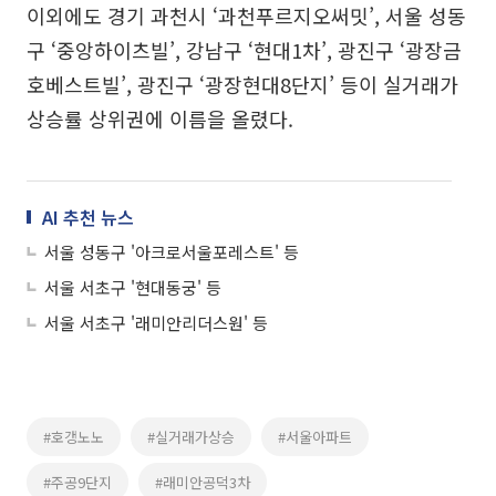
이외에도 경기 과천시 ‘과천푸르지오써밋’, 서울 성동
구 ‘중앙하이츠빌’, 강남구 ‘현대1차’, 광진구 ‘광장금
호베스트빌’, 광진구 ‘광장현대8단지’ 등이 실거래가
상승률 상위권에 이름을 올렸다.
AI 추천 뉴스
서울 성동구 '아크로서울포레스트' 등
서울 서초구 '현대동궁' 등
서울 서초구 '래미안리더스원' 등
#호갱노노
#실거래가상승
#서울아파트
#주공9단지
#래미안공덕3차