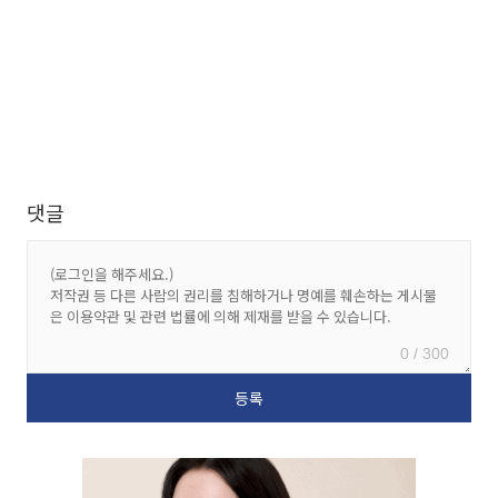
댓글
0 / 300