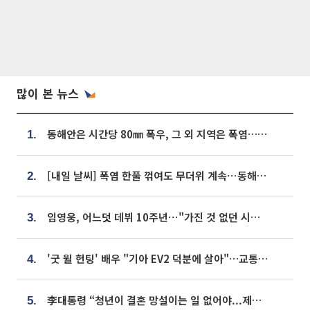
많이 본 뉴스
동해안은 시간당 80㎜ 폭우, 그 외 지역은 폭염…‘극과 극 날씨’
1.
[내일 날씨] 폭염 한풀 꺾여도 무더위 계속⋯동해안 이틀 연속 비
2.
임영웅, 어느덧 데뷔 10주년⋯"가진 것 없던 시절, 내 앞엔 20명의 팬뿐"
3.
'굿 윌 헌팅' 배우 "기아 EV2 덕분에 살아"…교통사고 후 안전성 극찬
4.
李대통령 “청년이 결혼 망설이는 일 없어야...제도상 불이익 조사”
5.