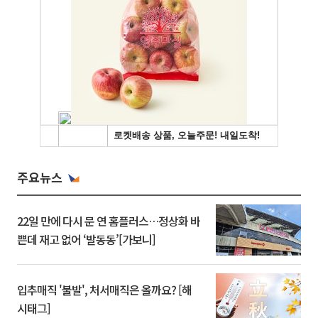
주요뉴스
22일 만에 다시 문 연 홈플러스…정상화 바
쁜데 재고 없어 ‘발동동’[가보니]
입추매직 '불발', 처서매직은 올까요? [해
시태그]