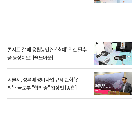
콘서트 갈 때 응원봉만?⋯'최애' 위한 필수
품 등장이오! [솔드아웃]
서울시, 정부에 정비사업 규제 완화 '건
의'⋯국토부 "협의 중" 입장만 [종합]