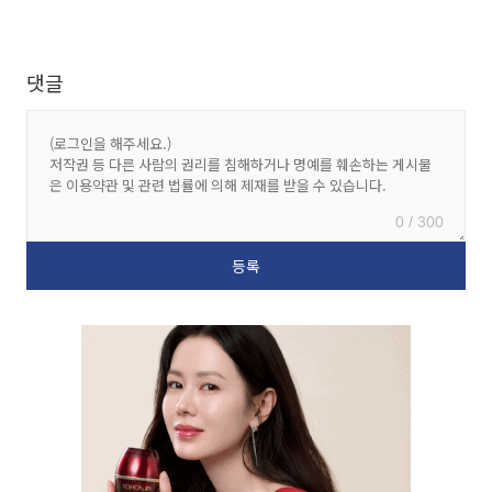
댓글
0 / 300