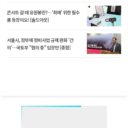
콘서트 갈 때 응원봉만?⋯'최애' 위한 필수
품 등장이오! [솔드아웃]
서울시, 정부에 정비사업 규제 완화 '건
의'⋯국토부 "협의 중" 입장만 [종합]