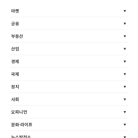
마켓
금융
부동산
산업
경제
국제
정치
사회
오피니언
문화·라이프
뉴스발전소