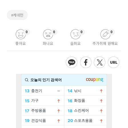
#케데헌
0
0
0
0
좋아요
화나요
슬퍼요
추가취재 원해요