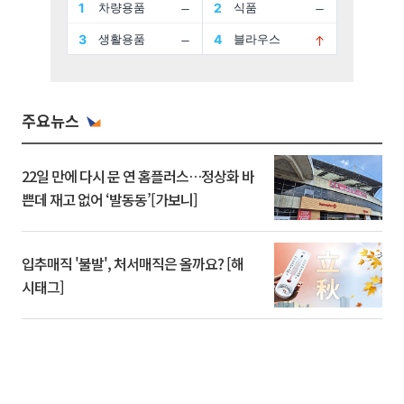
주요뉴스
22일 만에 다시 문 연 홈플러스…정상화 바
쁜데 재고 없어 ‘발동동’[가보니]
입추매직 '불발', 처서매직은 올까요? [해
시태그]