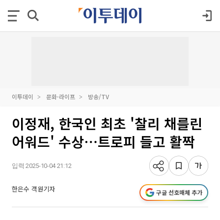
이투데이
문화·라이프
방송/TV
이정재, 한국인 최초 '찰리 채를린
어워드' 수상⋯트로피 들고 활짝
입력 2025-10-04 21:12
한은수 객원기자
구글 선호매체 추가