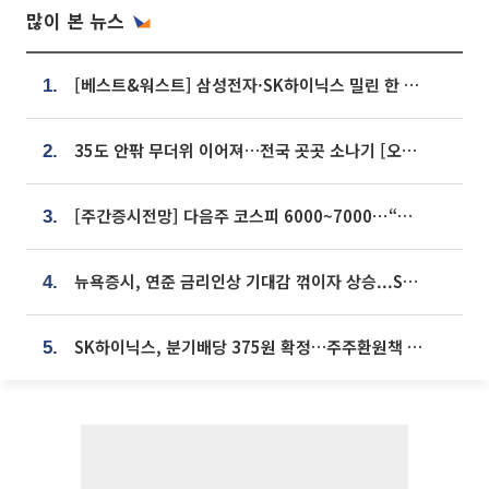
많이 본 뉴스
[베스트&워스트] 삼성전자·SK하이닉스 밀린 한 주…상상인증권은 85% 급등
1.
35도 안팎 무더위 이어져…전국 곳곳 소나기 [오늘 날씨]
2.
[주간증시전망] 다음주 코스피 6000~7000⋯“外人 수급은 정책이 변수”
3.
뉴욕증시, 연준 금리인상 기대감 꺾이자 상승...S&P500 사상 최고치 [종합]
4.
SK하이닉스, 분기배당 375원 확정…주주환원책 9월로 앞당겨 발표
5.