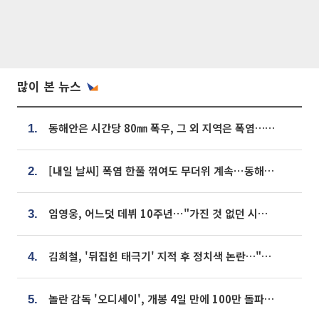
많이 본 뉴스
동해안은 시간당 80㎜ 폭우, 그 외 지역은 폭염…‘극과 극 날씨’
1.
[내일 날씨] 폭염 한풀 꺾여도 무더위 계속⋯동해안 이틀 연속 비
2.
임영웅, 어느덧 데뷔 10주년⋯"가진 것 없던 시절, 내 앞엔 20명의 팬뿐"
3.
김희철, '뒤집힌 태극기' 지적 후 정치색 논란…"좌우 떠나 우리나라 국기"
4.
놀란 감독 '오디세이', 개봉 4일 만에 100만 돌파⋯'왕사남' 보다 빠르다
5.