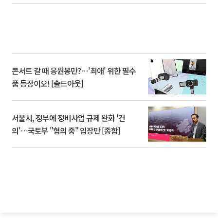
콘서트 갈 때 응원봉만?⋯'최애' 위한 필수
품 등장이오! [솔드아웃]
서울시, 정부에 정비사업 규제 완화 '건
의'⋯국토부 "협의 중" 입장만 [종합]