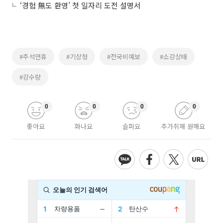
‘경험 無도 환영’ 첫 일자리 도전 설명서
#추석연휴
#기상청
#전국비예보
#소강상태
#강수량
0
0
0
0
좋아요
화나요
슬퍼요
추가취재 원해요