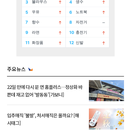
주요뉴스
22일 만에 다시 문 연 홈플러스…정상화 바
쁜데 재고 없어 ‘발동동’[가보니]
입추매직 '불발', 처서매직은 올까요? [해
시태그]