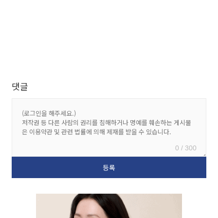
댓글
0 / 300